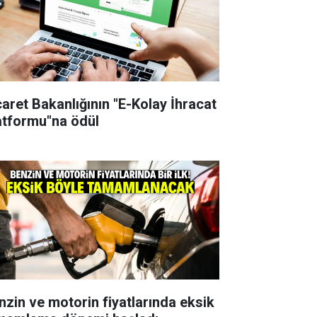
caret Bakanlığının "E-Kolay İhracat
atformu"na ödül
nzin ve motorin fiyatlarında eksik