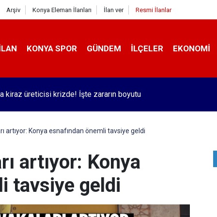
Arşiv
Konya Eleman İlanları
İlan ver
Resmi İlanlar
İLAN
KONYA SPOR
GÜNDEM
İLÇELER
EKONOMI
e Kanat Çırpmak
rı artıyor: Konya esnafından önemli tavsiye geldi
rı artıyor: Konya
 tavsiye geldi