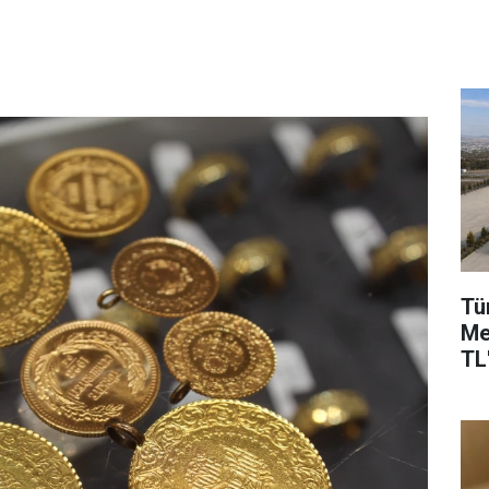
Tü
Me
TL'