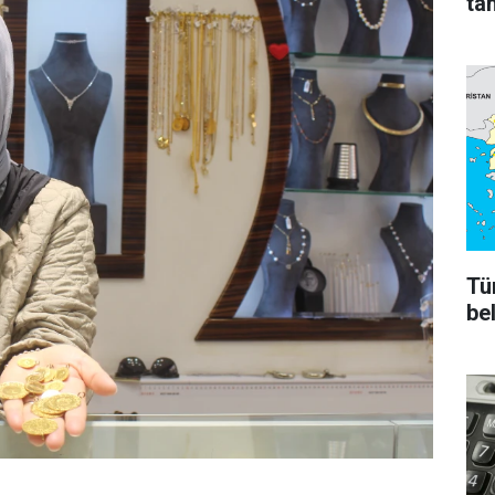
ta
Tü
bel