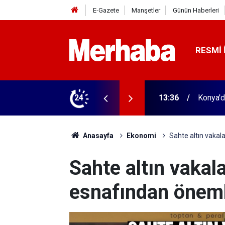
E-Gazete
Manşetler
Günün Haberleri
RESMI 
İşte zararın boyutu
24
12:14
Birlikt
Anasayfa
Ekonomi
Sahte altın vakala
Sahte altın vakala
esnafından önemli