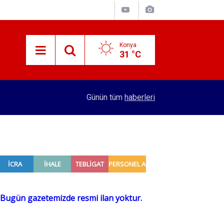
Konya
31 °C
12:10
Konyalı önce bunalacak sonra serinleyecek! MG
Günün tüm
haberleri