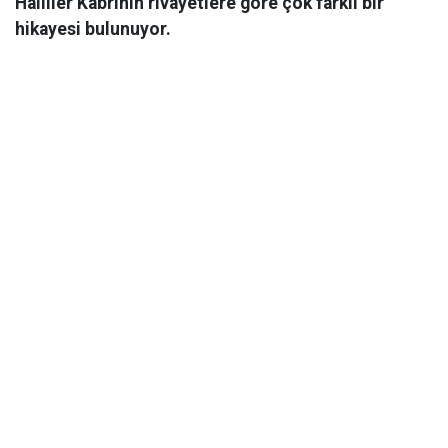
Halliler Kabrinin rivayetlere göre çok farklı bir
hikayesi bulunuyor.