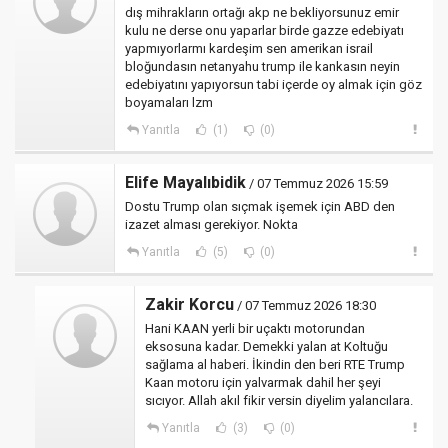
dış mihrakların ortağı akp ne bekliyorsunuz emir
kulu ne derse onu yaparlar birde gazze edebiyatı
yapmıyorlarmı kardeşim sen amerikan israil
bloğundasın netanyahu trump ile kankasın neyin
edebiyatını yapıyorsun tabi içerde oy almak için göz
boyamaları lzm
Yanıtla
(1)
(0)
Elife Mayalıbidik
/ 07 Temmuz 2026 15:59
Dostu Trump olan sıçmak işemek için ABD den
izazet alması gerekiyor. Nokta
Yanıtla
(5)
(0)
Zakir Korcu
/ 07 Temmuz 2026 18:30
Hani KAAN yerli bir uçaktı motorundan
eksosuna kadar. Demekki yalan at Koltuğu
sağlama al haberi. İkindin den beri RTE Trump
Kaan motoru için yalvarmak dahil her şeyi
sıcıyor. Allah akıl fikir versin diyelim yalancılara.
Yanıtla
(3)
(0)