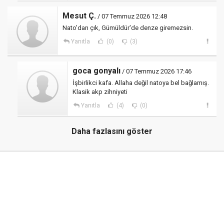
Mesut Ç.
/ 07 Temmuz 2026 12:48
Nato'dan çık, Gümüldür'de denze giremezsin.
Yanıtla
(0)
(3)
goca gonyalı
/ 07 Temmuz 2026 17:46
İşbirlikci kafa. Allaha değil natoya bel bağlamış.
Klasik akp zihniyeti
Yanıtla
(4)
(0)
Daha fazlasını göster