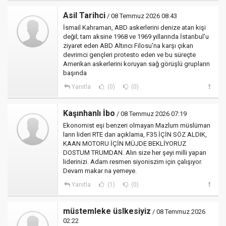
Asil Tarihci
/ 08 Temmuz 2026 08:43
İsmail Kahraman, ABD askerlerini denize atan kişi
değil; tam aksine 1968 ve 1969 yıllarında İstanbul'u
ziyaret eden ABD Altıncı Filosu'na karşı çıkan
devrimci gençleri protesto eden ve bu süreçte
Amerikan askerlerini koruyan sağ görüşlü grupların
başında
Yanıtla
(0)
(0)
Kaşınhanlı İbo
/ 08 Temmuz 2026 07:19
Ekonomist eşi benzeri olmayan Mazlum müslüman
ların lideri RTE dan açıklama, F35 İÇİN SÖZ ALDIK,
KAAN MOTORU İÇİN MÜJDE BEKLİYORUZ
DOSTUM TRUMDAN. Alın size her şeyi milli yapan
liderinizi. Adam resmen siyoniszim için çalışıyor.
Devam makar na yemeye.
Yanıtla
(1)
(0)
müstemleke üslkesiyiz
/ 08 Temmuz 2026
02:22