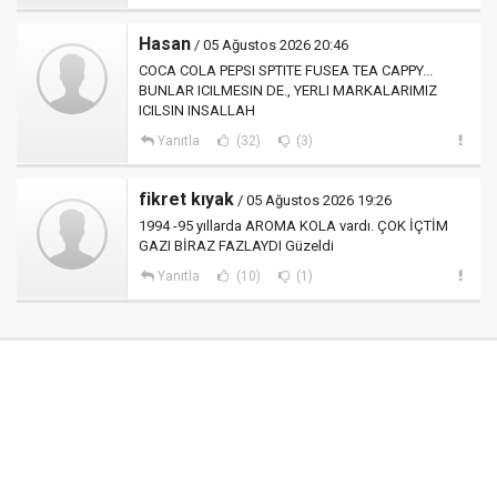
Hasan
/ 05 Ağustos 2026 20:46
COCA COLA PEPSI SPTITE FUSEA TEA CAPPY...
BUNLAR ICILMESIN DE., YERLI MARKALARIMIZ
ICILSIN INSALLAH
Yanıtla
(32)
(3)
fikret kıyak
/ 05 Ağustos 2026 19:26
1994 -95 yıllarda AROMA KOLA vardı. ÇOK İÇTİM
GAZI BİRAZ FAZLAYDI Güzeldi
Yanıtla
(10)
(1)