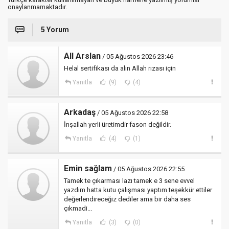
onaylanmamaktadır.
5 Yorum
All Arslan
/ 05 Ağustos 2026 23:46
Helal sertifikası da alın Allah rızası için
Yanıtla
(9)
(4)
Arkadaş
/ 05 Ağustos 2026 22:58
İnşallah yerli üretimdir fason değildir.
Yanıtla
(4)
(1)
Emin sağlam
/ 05 Ağustos 2026 22:55
Tamek te çıkarması lazı tamek e 3 sene evvel
yazdım hatta kutu çalışması yaptım teşekkür ettiler
değerlendireceğiz dediler ama bir daha ses
çıkmadi...
Yanıtla
(3)
(0)