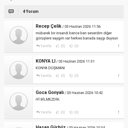
4 Yorum
Recep Çelik
/ 03 Haziran 2026 11:56
mübarek bir insandı bence ben severdim diğer
görüşlere saygım var herkes banada saygı duysun
Yanıtla
(0)
(0)
KONYA LI
/ 03 Haziran 2026 11:31
KONYA DÜŞMANI
Yanıtla
(0)
(0)
Goca Gonyalı
/ 03 Haziran 2026 10:42
iYİ BİLMEZDİK.
Yanıtla
(0)
(0)
Hasan Gürbüz
/ 03 Haziran 2026 10:34