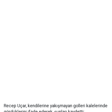
Recep Uçar, kendilerine yakışmayan golleri kalelerinde
gördüklerini ifade ederek, şunları kaydetti: