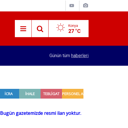
Konya
27 °C
09:26
Konya'da takla atan otomobilin sürücüsü yaralan
Günün tüm
haberleri