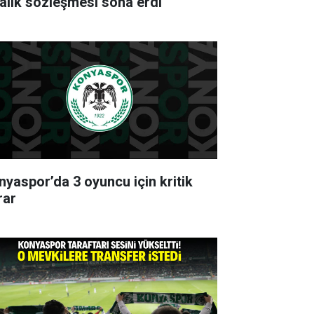
ralık sözleşmesi sona erdi
nyaspor’da 3 oyuncu için kritik
rar