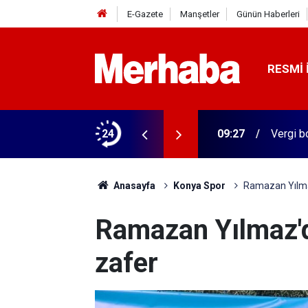
E-Gazete
Manşetler
Günün Haberleri
RESMI 
'ya sevk edildi
24
09:27
Vergi b
Anasayfa
Konya Spor
Ramazan Yılmaz
Ramazan Yılmaz'd
zafer