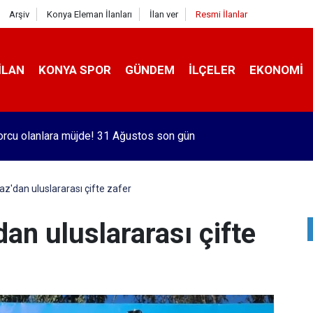
Arşiv
Konya Eleman İlanları
İlan ver
Resmi İlanlar
İLAN
KONYA SPOR
GÜNDEM
İLÇELER
EKONOMI
orcu olanlara müjde! 31 Ağustos son gün
'dan uluslararası çifte zafer
an uluslararası çifte