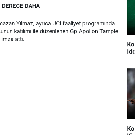
 DERECE DAHA
azan Yılmaz, ayrıca UCI faaliyet programında
cunun katılımı ile düzenlenen Gp Apollon Tample
imza attı.
Ko
idd
Ko