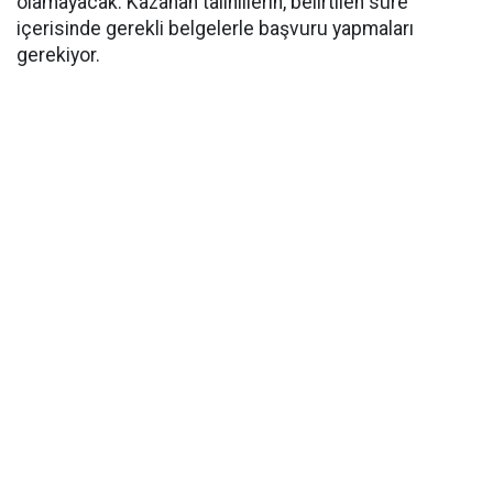
olamayacak. Kazanan talihlilerin, belirtilen süre
içerisinde gerekli belgelerle başvuru yapmaları
gerekiyor.