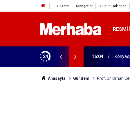
E-Gazete
Manşetler
Günün Haberleri
RESMI 
biçerdöver satın aldı! 313 beygir motoru var
24
16:04
Konyasp
Anasayfa
Gündem
Prof. Dr. Orhan Çeke