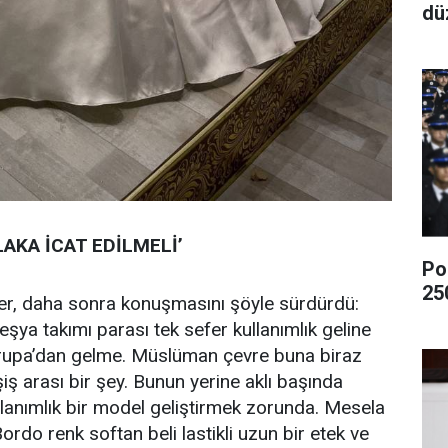
dü
AKA İCAT EDİLMELİ’
Po
25
ker, daha sonra konuşmasını şöyle sürdürdü:
eşya takımı parası tek sefer kullanımlık geline
Avrupa’dan gelme. Müslüman çevre buna biraz
ş arası bir şey. Bunun yerine aklı başında
anımlık bir model geliştirmek zorunda. Mesela
ordo renk softan beli lastikli uzun bir etek ve