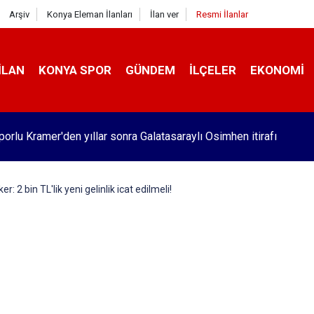
Arşiv
Konya Eleman İlanları
İlan ver
Resmi İlanlar
İLAN
KONYA SPOR
GÜNDEM
İLÇELER
EKONOMI
orlu Kramer'den yıllar sonra Galatasaraylı Osimhen itirafı
r: 2 bin TL'lik yeni gelinlik icat edilmeli!