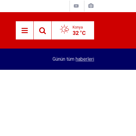
Konya
32 °C
15:29
Merkez Bankası rezervleri açıklandı
Günün tüm
haberleri