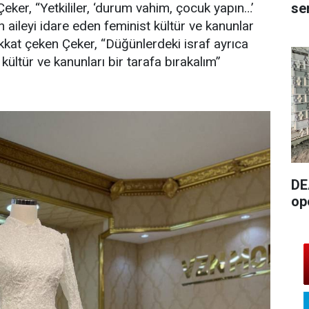
se
. Çeker, “Yetkililer, ‘durum vahim, çocuk yapın…’
n aileyi idare eden feminist kültür ve kanunlar
at çeken Çeker, “Düğünlerdeki israf ayrıca
ültür ve kanunları bir tarafa bırakalım”
DE
op