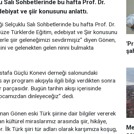
 Salı Sohbetlerinde bu hafta Prof. Dr.
ebiyat ve şiir konusunu anlattı.
i Selçuklu Salı Sohbetlerinde bu hafta Prof. Dr.
ze Türklerde Eğitim, edebiyat ve Şiir konusunu
ilerle şiir geleneğimizi sevdirmişiz” diyen Gönen,
'Pr
ni ve gelenekten gelen ninni bulmakta
şah
stafa Güçlü Konevi derneği salonundaki
yı program akışıyla ilgili bilgi verdikten sonra
ir parçasıdır. Bugün tarihin akışı içerisinde
 hocamızdan dinleyeceğiz” dedi.
an Gönen eski Türk şiirine dair bilgiler vererek
kültürel miraslarımız arasında şiir, hikâye,
Me
 İlk Türk şiiri tür adları olarak karşımıza koşug,