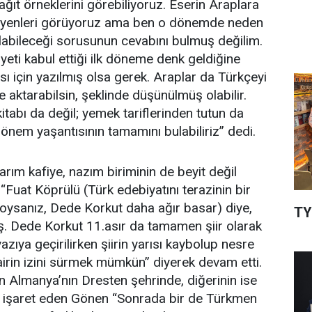
ağıt örneklerini görebiliyoruz. Eserin Araplara
yleyenleri görüyoruz ama ben o dönemde neden
labileceği sorusunun cevabını bulmuş değilim.
yeti kabul ettiği ilk döneme denk geldiğine
ası için yazılmış olsa gerek. Araplar da Türkçeyi
e aktarabilsin, şeklinde düşünülmüş olabilir.
kitabı da değil; yemek tariflerinden tutun da
önem yaşantısının tamamını bulabiliriz” dedi.
rım kafiye, nazım biriminin de beyit değil
uat Köprülü (Türk edebiyatını terazinin bir
koysanız, Dede Korkut daha ağır basar) diye,
TY
mış. Dede Korkut 11.asır da tamamen şiir olarak
zıya geçirilirken şiirin yarısı kaybolup nesre
irin izini sürmek mümkün” diyerek devam etti.
n Almanya’nın Dresten şehrinde, diğerinin ise
 işaret eden Gönen “Sonrada bir de Türkmen