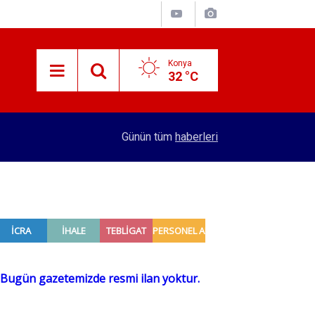
Konya
32 °C
14:07
Türk Standardları Enstitüsü 129 personel alacak
Günün tüm
haberleri