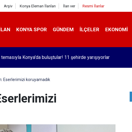
Arşiv
Konya Eleman İlanları
İlan ver
Resmi İlanlar
İLAN
KONYA SPOR
GÜNDEM
İLÇELER
EKONOMI
kaç yolcu uçtu?
n: Eserlerimizi koruyamadık
Eserlerimizi