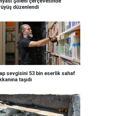
nyası Şöleni çerçevesinde
rüyüş düzenlendi
tap sevgisini 53 bin eserlik sahaf
kkanına taşıdı