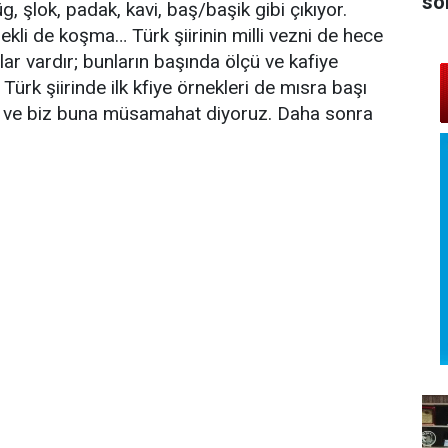
so
g, şlok, padak, kavi, baş/başik gibi çıkıyor.
li de koşma… Türk şiirinin milli vezni de hece
lar vardır; bunların başında ölçü ve kafiye
. Türk şiirinde ilk kfiye örnekleri de mısra başı
yor ve biz buna müsamahat diyoruz. Daha sonra