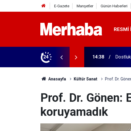
E-Gazete
Manşetler
Günün Haberleri
RESMI 
tular! 11 şehirde yarışıyorlar
24
14:13
7 ayda 
Anasayfa
Kültür Sanat
Prof. Dr. Göne
Prof. Dr. Gönen: 
koruyamadık