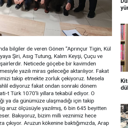
Dü
yü
kında bilgiler de veren Gönen “Aprınçur Tigin, Kül
tyaya Şiri, Asıg Tutung, Kalım Keyşi, Çuçu ve
 şairlerdir. Neticede göçebe bir kavimden
esiyle yazılı miras geleceğe aktarılıyor. Fakat
rimizi takip etmekte zorluk çekiyoruz. Mesela
Ki
 tahlil ediyoruz fakat ondan sonraki dönem
dü
i-t Türk 1070’li yıllara tekabül ediyor. O
iği ya da günümüze ulaşmadığı için takip
ig aruz ölçüsüyle yazılmış, 6 bin 645 beyitten
eser. Bakıyoruz, bizim milli veznimiz hece
a çıkıyor. Aruzun kökenine baktığımızda, Arap