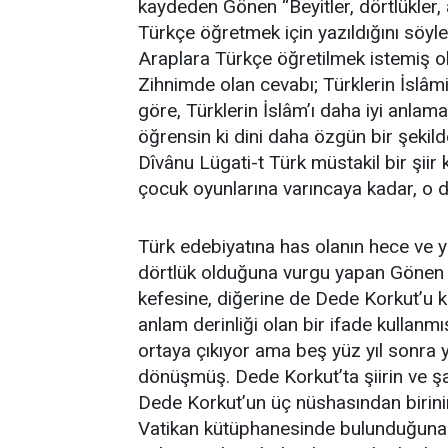
kaydeden Gönen “Beyitler, dörtlükler, 
Türkçe öğretmek için yazıldığını sö
Araplara Türkçe öğretilmek istemiş o
Zihnimde olan cevabı; Türklerin İslâmi
göre, Türklerin İslâm’ı daha iyi anlam
öğrensin ki dini daha özgün bir şekild
Dîvânu Lügati-t Türk müstakil bir şiir 
çocuk oyunlarına varıncaya kadar, o d
Türk edebiyatına has olanın hece ve ya
dörtlük olduğuna vurgu yapan Gönen “F
kefesine, diğerine de Dede Korkut’u 
anlam derinliği olan bir ifade kullan
ortaya çıkıyor ama beş yüz yıl sonra ya
dönüşmüş. Dede Korkut’ta şiirin ve şa
Dede Korkut’un üç nüshasından birini
Vatikan kütüphanesinde bulunduğuna