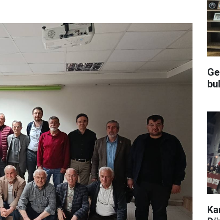
Ge
bu
Ka