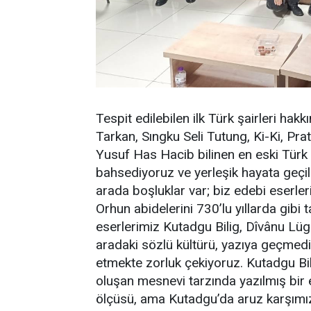
Tespit edilebilen ilk Türk şairleri hak
Tarkan, Sıngku Seli Tutung, Ki-Ki, Pra
Yusuf Has Hacib bilinen en eski Türk
bahsediyoruz ve yerleşik hayata geçilm
arada boşluklar var; biz edebi eserle
Orhun abidelerini 730’lu yıllarda gibi
eserlerimiz Kutadgu Bilig, Dîvânu Lügat
aradaki sözlü kültürü, yazıya geçmed
etmekte zorluk çekiyoruz. Kutadgu Bil
oluşan mesnevi tarzında yazılmış bir 
ölçüsü, ama Kutadgu’da aruz karşımız