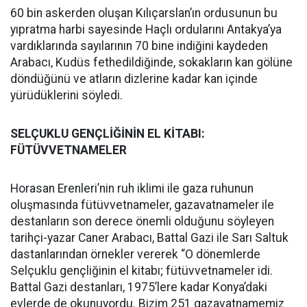
60 bin askerden oluşan Kılıçarslan’ın ordusunun bu
yıpratma harbi sayesinde Haçlı ordularını Antakya’ya
vardıklarında sayılarının 70 bine indiğini kaydeden
Arabacı, Kudüs fethedildiğinde, sokakların kan gölüne
döndüğünü ve atların dizlerine kadar kan içinde
yürüdüklerini söyledi.
SELÇUKLU GENÇLİĞİNİN EL KİTABI:
FÜTÜVVETNAMELER
Horasan Erenleri’nin ruh iklimi ile gaza ruhunun
oluşmasında fütüvvetnameler, gazavatnameler ile
destanların son derece önemli olduğunu söyleyen
tarihçi-yazar Caner Arabacı, Battal Gazi ile Sarı Saltuk
dastanlarından örnekler vererek “O dönemlerde
Selçuklu gençliğinin el kitabı; fütüvvetnameler idi.
Battal Gazi destanları, 1975’lere kadar Konya’daki
evlerde de okunuyordu. Bizim 251 gazavatnamemiz