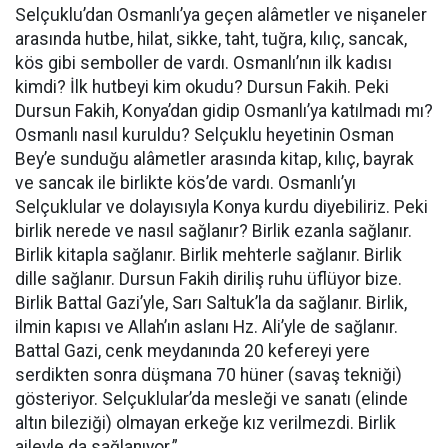
Selçuklu’dan Osmanlı’ya geçen alâmetler ve nişaneler
arasında hutbe, hilat, sikke, taht, tuğra, kılıç, sancak,
kös gibi semboller de vardı. Osmanlı’nın ilk kadısı
kimdi? İlk hutbeyi kim okudu? Dursun Fakih. Peki
Dursun Fakih, Konya’dan gidip Osmanlı’ya katılmadı mı?
Osmanlı nasıl kuruldu? Selçuklu heyetinin Osman
Bey’e sunduğu alâmetler arasında kitap, kılıç, bayrak
ve sancak ile birlikte kös’de vardı. Osmanlı’yı
Selçuklular ve dolayısıyla Konya kurdu diyebiliriz. Peki
birlik nerede ve nasıl sağlanır? Birlik ezanla sağlanır.
Birlik kitapla sağlanır. Birlik mehterle sağlanır. Birlik
dille sağlanır. Dursun Fakih diriliş ruhu üflüyor bize.
Birlik Battal Gazi’yle, Sarı Saltuk’la da sağlanır. Birlik,
ilmin kapısı ve Allah’ın aslanı Hz. Ali’yle de sağlanır.
Battal Gazi, cenk meydanında 20 kefereyi yere
serdikten sonra düşmana 70 hüner (savaş tekniği)
gösteriyor. Selçuklular’da mesleği ve sanatı (elinde
altın bileziği) olmayan erkeğe kız verilmezdi. Birlik
aileyle da sağlanıyor.”