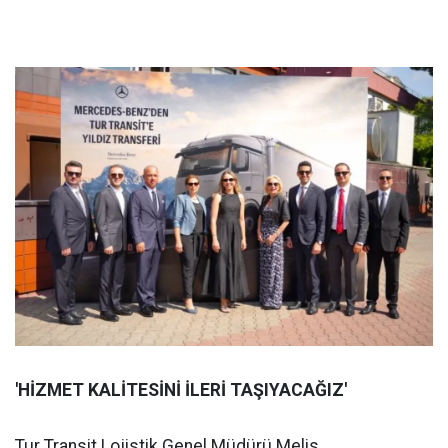
'HİZMET KALİTESİNİ İLERİ TAŞIYACAĞIZ'
Tur Transit Lojistik Genel Müdürü Melis