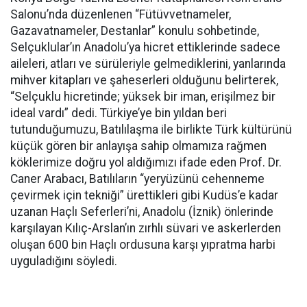
Salonu’nda düzenlenen “Fütüvvetnameler,
Gazavatnameler, Destanlar” konulu sohbetinde,
Selçuklular’ın Anadolu’ya hicret ettiklerinde sadece
aileleri, atları ve sürüleriyle gelmediklerini, yanlarında
mihver kitapları ve şaheserleri olduğunu belirterek,
“Selçuklu hicretinde; yüksek bir iman, erişilmez bir
ideal vardı” dedi. Türkiye’ye bin yıldan beri
tutunduğumuzu, Batılılaşma ile birlikte Türk kültürünü
küçük gören bir anlayışa sahip olmamıza rağmen
köklerimize doğru yol aldığımızı ifade eden Prof. Dr.
Caner Arabacı, Batılıların “yeryüzünü cehenneme
çevirmek için tekniği” ürettikleri gibi Kudüs’e kadar
uzanan Haçlı Seferleri’ni, Anadolu (İznik) önlerinde
karşılayan Kılıç-Arslan’ın zırhlı süvari ve askerlerden
oluşan 600 bin Haçlı ordusuna karşı yıpratma harbi
uyguladığını söyledi.