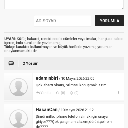
UYARI:
Küfür, hakaret, rencide edici cümleler veya imalar, inançlara saldırı
içeren, imla kuralları ile yazılmamış,
Türkçe karakter kullanılmayan ve büyük harflerle yazılmış yorumlar
onaylanmamaktadır.
2 Yorum
adamınbiri
/ 10 Mayıs 2026 22:05
Çok abartı olmuş, bilimsel konuşmak lazım.
Yanıtla
(0)
(0)
HasanCan
/ 10 Mayıs 2026 21:12
Şimdi millet Iphone telefon almak için sıraya
giriyor???Çok çalışmamız lazım,dürüstçe hem
de????