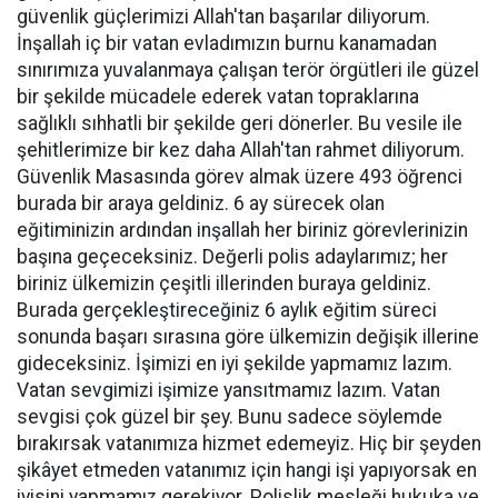
güvenlik güçlerimizi Allah'tan başarılar diliyorum.
İnşallah iç bir vatan evladımızın burnu kanamadan
sınırımıza yuvalanmaya çalışan terör örgütleri ile güzel
bir şekilde mücadele ederek vatan topraklarına
sağlıklı sıhhatli bir şekilde geri dönerler. Bu vesile ile
şehitlerimize bir kez daha Allah'tan rahmet diliyorum.
Güvenlik Masasında görev almak üzere 493 öğrenci
burada bir araya geldiniz. 6 ay sürecek olan
eğitiminizin ardından inşallah her biriniz görevlerinizin
başına geçeceksiniz. Değerli polis adaylarımız; her
biriniz ülkemizin çeşitli illerinden buraya geldiniz.
Burada gerçekleştireceğiniz 6 aylık eğitim süreci
sonunda başarı sırasına göre ülkemizin değişik illerine
gideceksiniz. İşimizi en iyi şekilde yapmamız lazım.
Vatan sevgimizi işimize yansıtmamız lazım. Vatan
sevgisi çok güzel bir şey. Bunu sadece söylemde
bırakırsak vatanımıza hizmet edemeyiz. Hiç bir şeyden
şikâyet etmeden vatanımız için hangi işi yapıyorsak en
iyisini yapmamız gerekiyor. Polislik mesleği hukuka ve