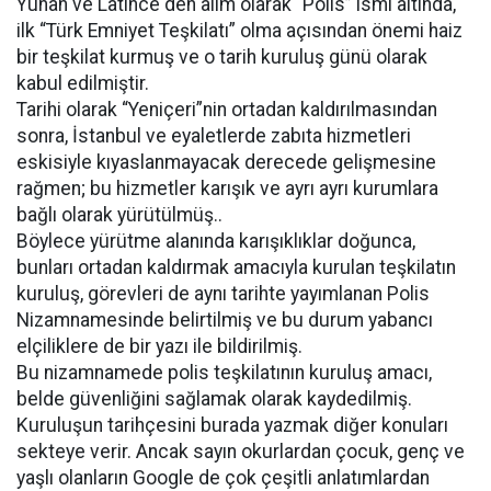
Yunan ve Latince den alım olarak “Polis” ismi altında,
ilk “Türk Emniyet Teşkilatı” olma açısından önemi haiz
bir teşkilat kurmuş ve o tarih kuruluş günü olarak
kabul edilmiştir.
Tarihi olarak “Yeniçeri”nin ortadan kaldırılmasından
sonra, İstanbul ve eyaletlerde zabıta hizmetleri
eskisiyle kıyaslanmayacak derecede gelişmesine
rağmen; bu hizmetler karışık ve ayrı ayrı kurumlara
bağlı olarak yürütülmüş..
Böylece yürütme alanında karışıklıklar doğunca,
bunları ortadan kaldırmak amacıyla kurulan teşkilatın
kuruluş, görevleri de aynı tarihte yayımlanan Polis
Nizamnamesinde belirtilmiş ve bu durum yabancı
elçiliklere de bir yazı ile bildirilmiş.
Bu nizamnamede polis teşkilatının kuruluş amacı,
belde güvenliğini sağlamak olarak kaydedilmiş.
Kuruluşun tarihçesini burada yazmak diğer konuları
sekteye verir. Ancak sayın okurlardan çocuk, genç ve
yaşlı olanların Google de çok çeşitli anlatımlardan