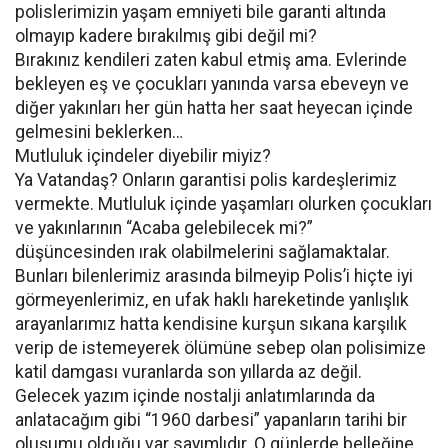
polislerimizin yaşam emniyeti bile garanti altında
olmayıp kadere bırakılmış gibi değil mi?
Bırakınız kendileri zaten kabul etmiş ama. Evlerinde
bekleyen eş ve çocukları yanında varsa ebeveyn ve
diğer yakınları her gün hatta her saat heyecan içinde
gelmesini beklerken…
Mutluluk içindeler diyebilir miyiz?
Ya Vatandaş? Onların garantisi polis kardeşlerimiz
vermekte. Mutluluk içinde yaşamları olurken çocukları
ve yakınlarının “Acaba gelebilecek mi?”
düşüncesinden ırak olabilmelerini sağlamaktalar.
Bunları bilenlerimiz arasında bilmeyip Polis’i hiçte iyi
görmeyenlerimiz, en ufak haklı hareketinde yanlışlık
arayanlarımız hatta kendisine kurşun sıkana karşılık
verip de istemeyerek ölümüne sebep olan polisimize
katil damgası vuranlarda son yıllarda az değil.
Gelecek yazım içinde nostalji anlatımlarında da
anlatacağım gibi “1960 darbesi” yapanların tarihi bir
oluşumu olduğu var sayımlıdır. O günlerde belleğine