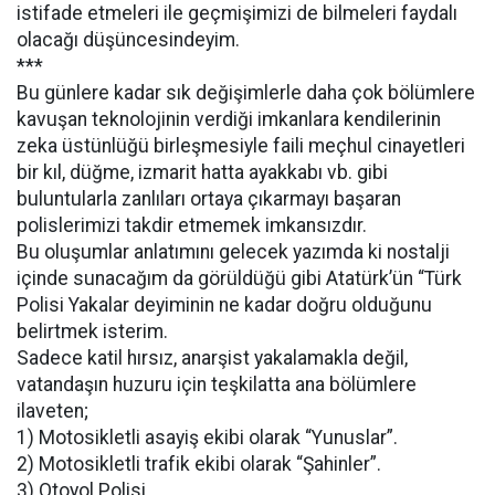
istifade etmeleri ile geçmişimizi de bilmeleri faydalı
olacağı düşüncesindeyim.
***
Bu günlere kadar sık değişimlerle daha çok bölümlere
kavuşan teknolojinin verdiği imkanlara kendilerinin
zeka üstünlüğü birleşmesiyle faili meçhul cinayetleri
bir kıl, düğme, izmarit hatta ayakkabı vb. gibi
buluntularla zanlıları ortaya çıkarmayı başaran
polislerimizi takdir etmemek imkansızdır.
Bu oluşumlar anlatımını gelecek yazımda ki nostalji
içinde sunacağım da görüldüğü gibi Atatürk’ün “Türk
Polisi Yakalar deyiminin ne kadar doğru olduğunu
belirtmek isterim.
Sadece katil hırsız, anarşist yakalamakla değil,
vatandaşın huzuru için teşkilatta ana bölümlere
ilaveten;
1) Motosikletli asayiş ekibi olarak “Yunuslar”.
2) Motosikletli trafik ekibi olarak “Şahinler”.
3) Otoyol Polisi.