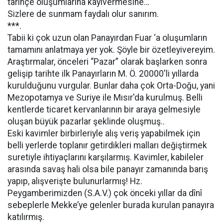
tarihçe oluşumlarına kayıvermesine…
Sizlere de sunmam faydalı olur sanırım.
***.
Tabii ki çok uzun olan Panayırdan Fuar ‘a oluşumların
tamamını anlatmaya yer yok. Şöyle bir özetleyivereyim.
Araştırmalar, önceleri “Pazar” olarak başlarken sonra
gelişip tarihte ilk Panayırların M. Ö. 20000'li yıllarda
kurulduğunu vurgular. Bunlar daha çok Orta-Doğu, yani
Mezopotamya ve Suriye ile Mısır'da kurulmuş. Belli
kentlerde ticaret kervanlarının bir araya gelmesiyle
oluşan büyük pazarlar şeklinde oluşmuş..
Eski kavimler birbirleriyle alış veriş yapabilmek için
belli yerlerde toplanır getirdikleri malları değiştirmek
suretiyle ihtiyaçlarını karşılarmış. Kavimler, kabileler
arasında savaş hali olsa bile panayır zamanında barış
yapıp, alışverişte bulunurlarmış! Hz.
Peygamberimizden (S.A.V.) çok önceki yıllar da dînî
sebeplerle Mekke’ye gelenler burada kurulan panayıra
katılırmış.