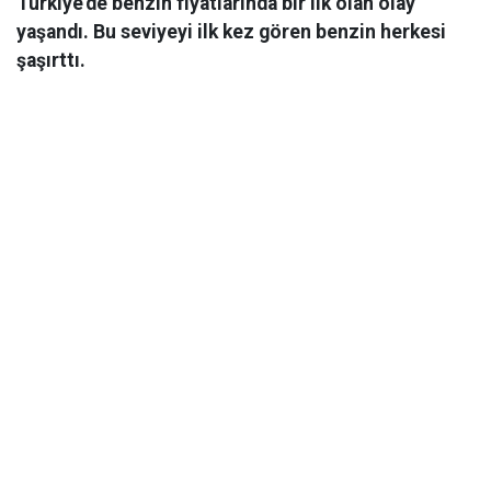
Türkiye'de benzin fiyatlarında bir ilk olan olay
yaşandı. Bu seviyeyi ilk kez gören benzin herkesi
şaşırttı.