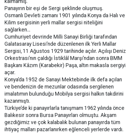
kalmamış.
Panayırın bir eşi de Sergi şeklinde oluşmuş.
Osmanlı Devleti zamanı 1901 yılında Konya da Halı ve
Kilim sergisinin yerli mallar sergisi niteliğini
sağlarken…
Cumhuriyet devrinde Milli Sanayi Birliği tarafından
Galatasaray Lisesi’nde düzenlenen ilk Yerli Mallar
Sergisi, 11 Ağustos 1929 tarihinde açılır. Açılışı Deniz
Orkestrası’nın çaldığı İstiklâl Marşı’ndan sonra BMM
Başkanı Kâzım (Karabekir) Paşa, altın makasla sergiyi
açar.
Konya’da 1952 de Sanayi Mektebinde ilk defa açılan
ve bendenizin de mezunlar odasında sergilenen
imalatımın bulunduğu Mobilya sergisi halkın takdirini
kazanmıştı.
Türkiye’de ki panayırlarla tanışmam 1962 yılında önce
Balıkesir sonra Bursa Panayırları olmuştu. Akşam
gezdiğimiz ve çok kalabalık bulunan panayırda tüm
ihtiyaç malları pazarlanırken eğlenceli yerlerde vardı.