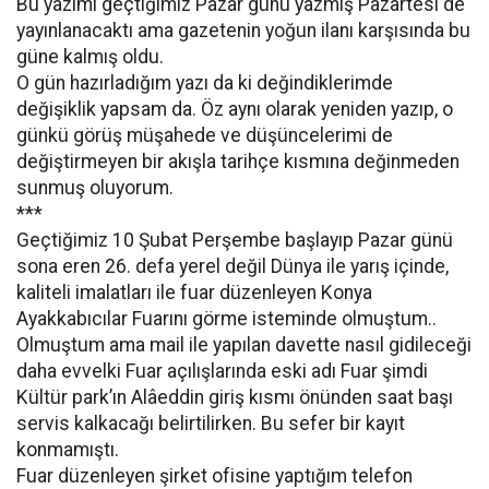
Bu yazımı geçtiğimiz Pazar günü yazmış Pazartesi de
yayınlanacaktı ama gazetenin yoğun ilanı karşısında bu
güne kalmış oldu.
O gün hazırladığım yazı da ki değindiklerimde
değişiklik yapsam da. Öz aynı olarak yeniden yazıp, o
günkü görüş müşahede ve düşüncelerimi de
değiştirmeyen bir akışla tarihçe kısmına değinmeden
sunmuş oluyorum.
***
Geçtiğimiz 10 Şubat Perşembe başlayıp Pazar günü
sona eren 26. defa yerel değil Dünya ile yarış içinde,
kaliteli imalatları ile fuar düzenleyen Konya
Ayakkabıcılar Fuarını görme isteminde olmuştum..
Olmuştum ama mail ile yapılan davette nasıl gidileceği
daha evvelki Fuar açılışlarında eski adı Fuar şimdi
Kültür park’ın Alâeddin giriş kısmı önünden saat başı
servis kalkacağı belirtilirken. Bu sefer bir kayıt
konmamıştı.
Fuar düzenleyen şirket ofisine yaptığım telefon