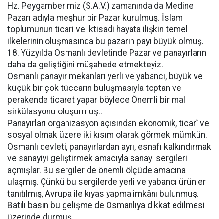
Hz. Peygamberimiz (S.A.V.) zamanında da Medine
Pazarı adıyla meşhur bir Pazar kurulmuş. İslam
toplumunun ticari ve iktisadi hayata ilişkin temel
ilkelerinin oluşmasında bu pazarın payı büyük olmuş.
18. Yüzyılda Osmanlı devletinde Pazar ve panayırların
daha da geliştiğini müşahede etmekteyiz.
Osmanlı panayır mekanları yerli ve yabancı, büyük ve
küçük bir çok tüccarın buluşmasıyla toptan ve
perakende ticaret yapar böylece Önemli bir mal
sirkülasyonu oluşurmuş..
Panayırları organizasyon açısından ekonomik, ticarî ve
sosyal olmak üzere iki kısım olarak görmek mümkün.
Osmanlı devleti, panayırlardan ayrı, esnafı kalkındırmak
ve sanayiyi geliştirmek amacıyla sanayi sergileri
açmışlar. Bu sergiler de önemli ölçüde amacına
ulaşmış. Çünkü bu sergilerde yerli ve yabancı ürünler
tanıtılmış, Avrupa ile kıyas yapma imkânı bulunmuş.
Batılı basın bu gelişme de Osmanlıya dikkat edilmesi
üzerinde durmuş.