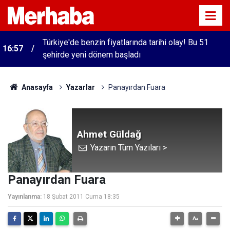
Türkiye'de benzin fiyatlarında tarihi olay! Bu 51
16:57
şehirde yeni dönem başladı
Anasayfa
Yazarlar
Panayırdan Fuara
Ahmet Güldağ
Yazarın Tüm Yazıları >
Panayırdan Fuara
Yayınlanma:
18 Şubat 2011 Cuma 18:35