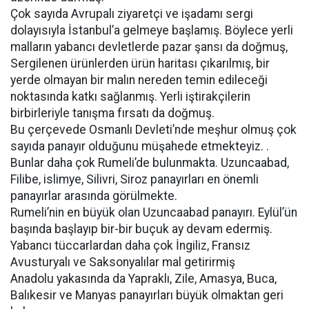
Çok sayıda Avrupalı ziyaretçi ve işadamı sergi
dolayısıyla İstanbul’a gelmeye başlamış. Böylece yerli
malların yabancı devletlerde pazar şansı da doğmuş,
Sergilenen ürünlerden ürün haritası çıkarılmış, bir
yerde olmayan bir malın nereden temin edileceği
noktasında katkı sağlanmış. Yerli iştirakçilerin
birbirleriyle tanışma fırsatı da doğmuş.
Bu çerçevede Osmanlı Devleti’nde meşhur olmuş çok
sayıda panayır olduğunu müşahede etmekteyiz. .
Bunlar daha çok Rumeli’de bulunmakta. Uzuncaabad,
Filibe, islimye, Silivri, Siroz panayırları en önemli
panayırlar arasında görülmekte.
Rumeli’nin en büyük olan Uzuncaabad panayırı. Eylül’ün
başında başlayıp bir-bir buçuk ay devam edermiş.
Yabancı tüccarlardan daha çok İngiliz, Fransız
Avusturyalı ve Saksonyalılar mal getirirmiş
Anadolu yakasında da Yapraklı, Zile, Amasya, Buca,
Balıkesir ve Manyas panayırları büyük olmaktan geri