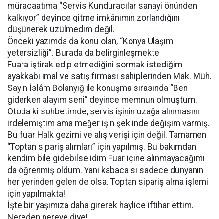
müracaatıma “Servis Kunduracılar sanayi önünden
kalkıyor” deyince gitme imkânımın zorlandığını
düşünerek üzülmedim değil.
Önceki yazımda da konu olan, “Konya Ulaşım
yetersizliği”. Burada da belirginleşmekte
Fuara iştirak edip etmediğini sormak istediğim
ayakkabı imal ve satış firması sahiplerinden Mak. Müh.
Sayın İslâm Bolanyığ ile konuşma sırasında “Ben
giderken alayım seni” deyince memnun olmuştum.
Otoda ki sohbetimde, servis işinin uzağa alınmasını
irdelemiştim ama meğer işin şeklinde değişim varmış.
Bu fuar Halk gezimi ve alış verişi için değil. Tamamen
“Toptan sipariş alımları” için yapılmış. Bu bakımdan
kendim bile gidebilse idim Fuar içine alınmayacağımı
da öğrenmiş oldum. Yani kabaca sı sadece dünyanın
her yerinden gelen de olsa. Toptan sipariş alma işlemi
için yapılmakta!
İşte bir yaşımıza daha girerek haylice iftihar ettim.
Nereden nereye diye!