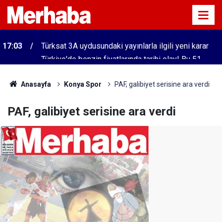
Türkiye'de benzin fiyatlarında tarihi olay! Bu 51
16:57
şehirde yeni dönem başladı
Anasayfa
Konya Spor
PAF, galibiyet serisine ara verdi
PAF, galibiyet serisine ara verdi