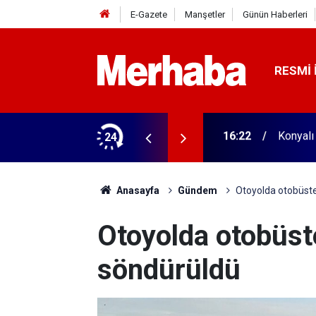
E-Gazete
Manşetler
Günün Haberleri
RESMI 
aldı! 313 beygir motoru var
24
16:04
Konyasp
Anasayfa
Gündem
Otoyolda otobüste
Otoyolda otobüst
söndürüldü