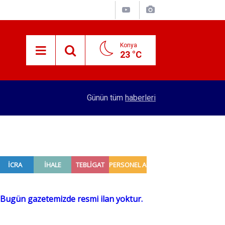
Konya
23 °C
15:29
Merkez Bankası rezervleri açıklandı
Günün tüm
haberleri