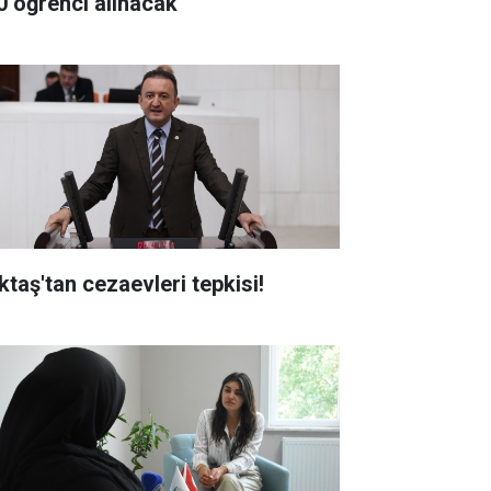
0 öğrenci alınacak
ktaş'tan cezaevleri tepkisi!