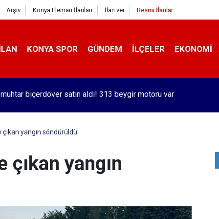
Arşiv
Konya Eleman İlanları
İlan ver
Resmi İlanlar
İLAN
KONYA SPOR
GÜNDEM
İLÇELER
EKONOMI
orlu Kramer'den yıllar sonra Galatasaraylı Osimhen itirafı
 çıkan yangın söndürüldü
e çıkan yangın