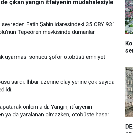
e çıkan yangın itfaiyenin müdahalesiyle
l'a seyreden Fatih Şahin idaresindeki 35 CBY 931
olu'nun Tepeören mevkisinde dumanlar
Ko
se
arak uyarması sonucu şoför otobüsü emniyet
üsü sardı. İhbar üzerine olay yerine çok sayıda
dildi.
kapatarak önlem aldı. Yangın, itfaiyenin
en ya da yaralanan olmazken, otobüste hasar
DE