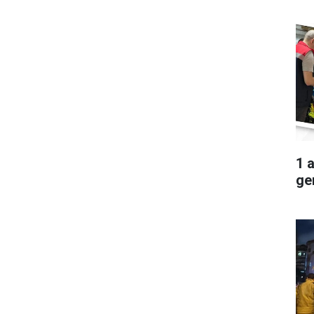
1 
ger