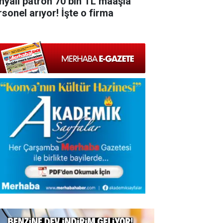
nyalı patron 70 bin TL maaşla
rsonel arıyor! İşte o firma