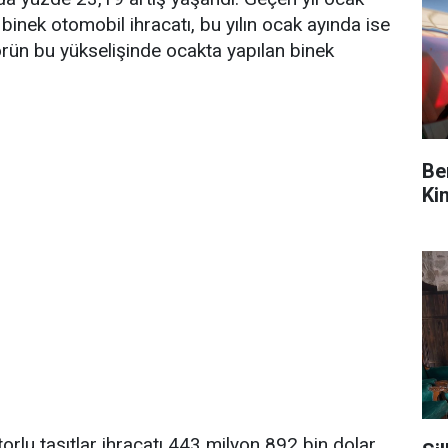
inek otomobil ihracatı, bu yılın ocak ayında ise
örün bu yükselişinde ocakta yapılan binek
Be
Ki
lu taşıtlar ihracatı 443 milyon 892 bin dolar,