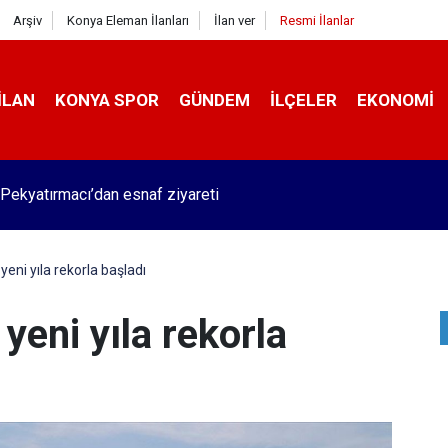
Arşiv
Konya Eleman İlanları
İlan ver
Resmi İlanlar
İLAN
KONYA SPOR
GÜNDEM
İLÇELER
EKONOMI
Pekyatırmacı’dan esnaf ziyareti
yeni yıla rekorla başladı
yeni yıla rekorla