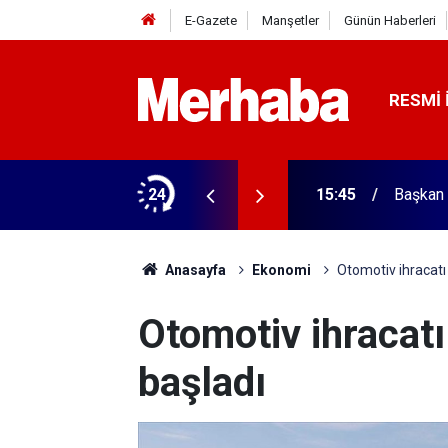
E-Gazete
Manşetler
Günün Haberleri
RESMI 
ğitim Kampüsü'ne ziyaret
24
15:45
Başkan 
Anasayfa
Ekonomi
Otomotiv ihracatı 
Otomotiv ihracatı 
başladı