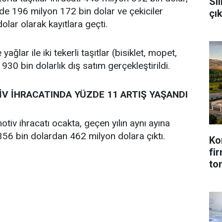
Sil
de 196 milyon 172 bin dolar ve çekiciler
çı
olar olarak kayıtlara geçti.
yağlar ile iki tekerli taşıtlar (bisiklet, mopet,
 930 bin dolarlık dış satım gerçekleştirildi.
V İHRACATINDA YÜZDE 11 ARTIŞ YAŞANDI
iv ihracatı ocakta, geçen yılın aynı ayına
56 bin dolardan 462 milyon dolara çıktı.
Ko
fi
to