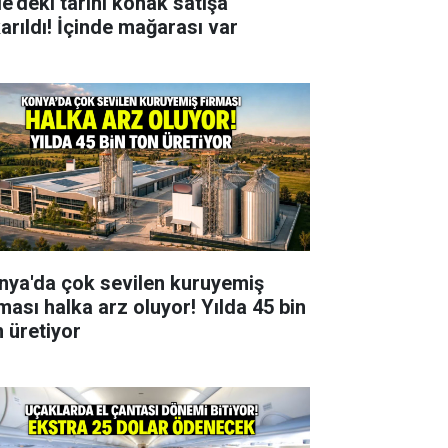
le'deki tarihi konak satışa
karıldı! İçinde mağarası var
nya'da çok sevilen kuruyemiş
rması halka arz oluyor! Yılda 45 bin
n üretiyor