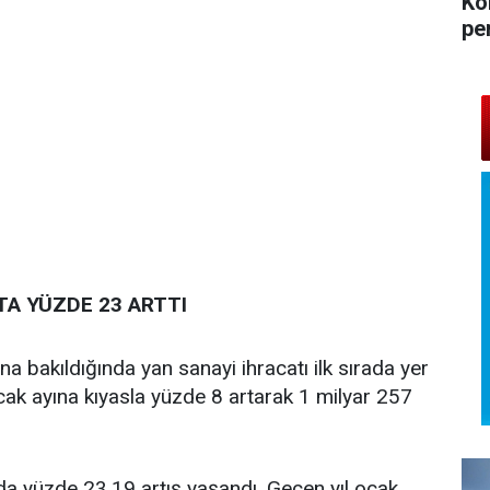
Ko
pe
A YÜZDE 23 ARTTI
a bakıldığında yan sanayi ihracatı ilk sırada yer
 ocak ayına kıyasla yüzde 8 artarak 1 milyar 257
da yüzde 23,19 artış yaşandı. Geçen yıl ocak