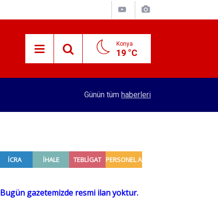
Konya
19 °C
15:38
Konyalı patron 70 bin TL maaşla personel arıyor!
Günün tüm
haberleri