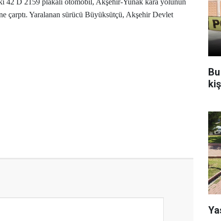
ki 42 D 2159 plakalı otomobil, Akşehir-Yunak kara yolunun
ğine çarptı. Yaralanan sürücü Büyüksütçü, Akşehir Devlet
Bu
ki
Ya