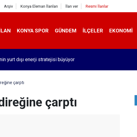
Arşiv
Konya Eleman İlanları
İlan ver
Resmi İlanlar
İLAN
KONYA SPOR
GÜNDEM
İLÇELER
EKONOMI
nin yurt dışı enerji stratejisi büyüyor
reğine çarptı
direğine çarptı