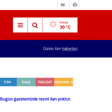
Konya
30 °C
12:54
Sigorta Tahkim Komisyonuna yapılacak başvurula
Günün tüm
haberleri