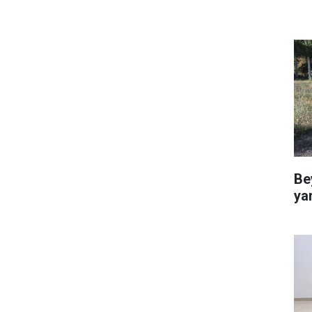
Be
ya