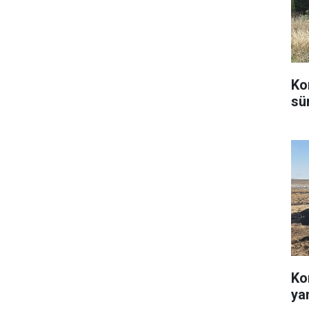
Ko
sü
Ko
ya