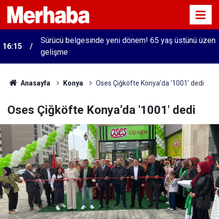
Sürücü belgesinde yeni dönem! 65 yaş üstünü üzen
16:15
gelişme
Anasayfa
Konya
Oses Çiğköfte Konya’da '1001' dedi
Oses Çiğköfte Konya’da '1001' dedi