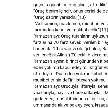
geçmiş günahları bağışlanır, affedilir.”
“Oruç benim içindir, onun ecrini de be
“Oruç sabrın yarısıdır.”(10)
“Adil amirin, mazlumun, misafirin ve 
tarafından kabul ve makbul edilir.”(11
Ramazan ayı: Oruç tutanların uykusuna 
farzlarına 70 farz sevabı verilen bir a
hasenata 10 sevap verildiği halde, R
verileceğini Allah'ü Zülcelâl bizlere mü
Ramazan ayının birinci gününden itibar
eden yok mu kabul edeyim. İstiğfar e
affedeyim. Dua eden yok mu kabul edey
musibetlerinin def'ini isteyen yok mu, 
Ramazan ayı: Orucuyla, iftarıyla, seher
vaazlarıyla, hayır ve hasenatlarıyla… 
gark eden, ruhsal itminana ulaştıran
ummanında ak ve pak eyleyen, kısaca