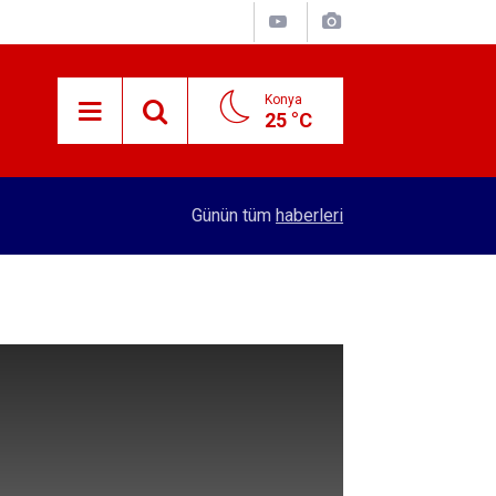
Konya
25 °C
15:38
Konyalı patron 70 bin TL maaşla personel arıyor!
Günün tüm
haberleri