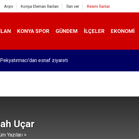
Arşiv
Konya Eleman İlanları
İlan ver
Resmi İlanlar
İLAN
KONYA SPOR
GÜNDEM
İLÇELER
EKONOMI
Pekyatırmacı’dan esnaf ziyareti
lah Uçar
üm Yazıları >