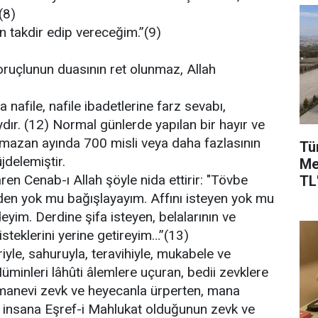
(8)
n takdir edip vereceğim.”(9)
oruçlunun duasının ret olunmaz, Allah
)
nafile, nafile ibadetlerine farz sevabı,
ydır. (12) Normal günlerde yapılan bir hayır ve
amazan ayında 700 misli veya daha fazlasının
Tü
jdelemiştir.
Me
en Cenab-ı Allah şöyle nida ettirir: "Tövbe
TL'
den yok mu bağışlayayım. Affını isteyen yok mu
im. Derdine şifa isteyen, belalarının ve
isteklerini yerine getireyim…”(13)
iyle, sahuruyla, teravihiyle, mukabele ve
Müminleri lâhûti âlemlere uçuran, bedii zevklere
, manevi zevk ve heyecanla ürperten, mana
 insana Eşref-i Mahlukat olduğunun zevk ve