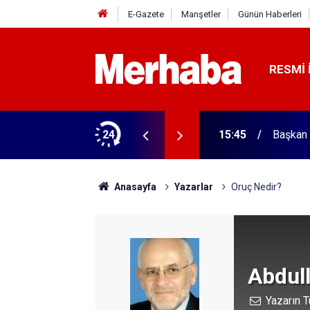
E-Gazete
Manşetler
Günün Haberleri
RESMI 
ğitim Kampüsü'ne ziyaret
24
15:45
Başkan 
Anasayfa
Yazarlar
Oruç Nedir?
Abdul
Yazarın T