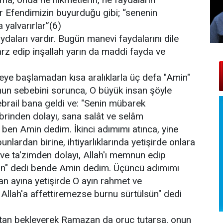
r Efendimizin buyurduğu gibi; “senenin
 yalvarırlar”(6)
ları vardır. Bugün manevi faydalarını dile
 arz edip inşallah yarın da maddi fayda ve
beye başlamadan kısa aralıklarla üç defa "Amin"
un sebebini sorunca, O büyük insan şöyle
brail bana geldi ve: "Senin mübarek
ibrinden dolayı, sana salât ve selâm
 ben Amin dedim. İkinci adımımı atınca, yine
nlardan birine, ihtiyarlıklarında yetişirde onlara
ve ta'zimden dolayı, Allah'ı memnun edip
sün" dedi bende Amin dedim. Üçüncü adımımı
an ayına yetişirde O ayın rahmet ve
Allah'a affettiremezse burnu sürtülsün" dedi
htan bekleyerek Ramazan da oruç tutarsa, onun