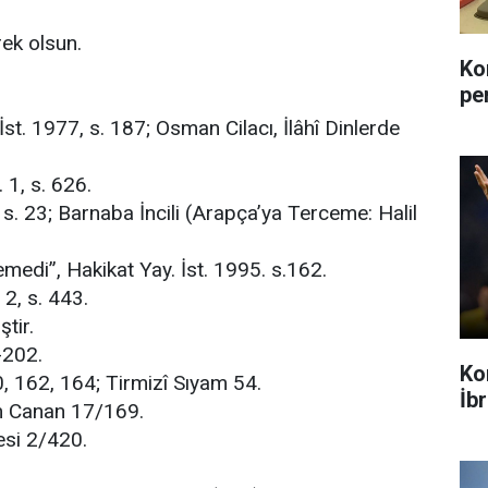
ek olsun.
Ko
pe
İst. 1977, s. 187; Osman Cilacı, İlâhî Dinlerde
 1, s. 626.
. s. 23; Barnaba İncili (Arapça’ya Terceme: Halil
medi”, Hakikat Yay. İst. 1995. s.162.
 2, s. 443.
tir.
-202.
Ko
, 162, 164; Tirmizî Sıyam 54.
İb
im Canan 17/169.
esi 2/420.