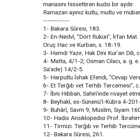
manasını hissettiren kudsi bir aydır.
Ramazan ayınız kutlu, mutlu ve mübar
------------
1- Bakara Sûresi, 183.
2- En-Nedvî, “Dört Rükün”, İrfan Mat. 
Oruç Hac ve Kurban, s. 18-19.
3- Hamdi Yazır, Hak Dini Kur’an Dili, c.
4- Matta, 4/1-2; Osman Cilacı, a. g. e
Sa’ade) 14/2-5.
5- Harputlu İshak Efendi, “Cevap Vere
6- Et Terğıb vet Terhib Tercemesi”, c.
7- İbni Hıbban, Sahin’inde rivayet etmiş
8- Beyhakî, es-Sünenü’l-Kübra 4-201
9- Buhârî, Savm 9; Müslim, Sıyam 160
10- Hadis Ansiklopedisi Prof. İbrah
11- Tirmizi. Terğıb ve Terhib Tercüm
12- Bakara Sûresi, 261.