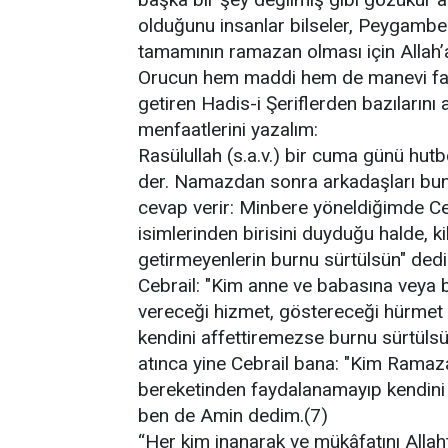
olduğunu insanlar bilseler, Peygambe
tamamının ramazan olması için Allah’a
Orucun hem maddi hem de manevi fayda
getiren Hadis-i Şeriflerden bazılarını
menfaatlerini yazalım:
Rasülullah (s.a.v.) bir cuma günü hut
der. Namazdan sonra arkadaşları bun
cevap verir: Minbere yöneldiğimde Ce
isimlerinden birisini duyduğu halde, k
getirmeyenlerin burnu sürtülsün" dedi
Cebrail: "Kim anne ve babasına veya bu
vereceği hizmet, göstereceği hürmet 
kendini affettiremezse burnu sürtül
atınca yine Cebrail bana: "Kim Ramaz
bereketinden faydalanamayıp kendini 
ben de Amin dedim.(7)
“Her kim inanarak ve mükâfatını Alla