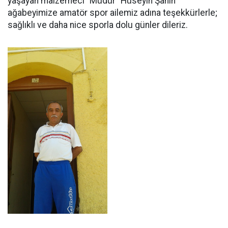
yaşayan malzemeci “Müdür” Hüseyin Şahin
ağabeyimize amatör spor ailemiz adına teşekkürlerle;
sağlıklı ve daha nice sporla dolu günler dileriz.