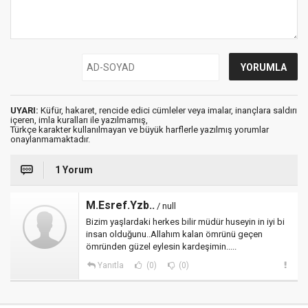
UYARI:
Küfür, hakaret, rencide edici cümleler veya imalar, inançlara saldırı
içeren, imla kuralları ile yazılmamış,
Türkçe karakter kullanılmayan ve büyük harflerle yazılmış yorumlar
onaylanmamaktadır.
1 Yorum
M.Esref.Yzb..
/ null
Bizim yaşlardaki herkes bilir müdür huseyin in iyi bi
insan olduğunu..Allahım kalan ömrünü geçen
ömründen güzel eylesin kardeşimin.....
Yanıtla
(0)
(0)