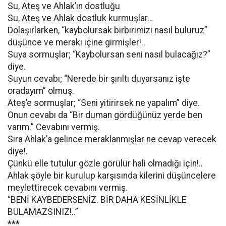
Su, Ateş ve Ahlak’ın dostluğu
Su, Ateş ve Ahlak dostluk kurmuşlar…
Dolaşırlarken, “kaybolursak birbirimizi nasıl buluruz”
düşünce ve merakı içine girmişler!..
Suya sormuşlar; “Kaybolursan seni nasıl bulacağız?”
diye.
Suyun cevabı; “Nerede bir şırıltı duyarsanız işte
oradayım” olmuş.
Ateş’e sormuşlar; “Seni yitirirsek ne yapalım” diye.
Onun cevabı da “Bir duman gördüğünüz yerde ben
varım.” Cevabını vermiş.
Sıra Ahlak’a gelince meraklanmışlar ne cevap verecek
diye!.
Çünkü elle tutulur gözle görülür hali olmadığı için!..
Ahlak şöyle bir kurulup karşısında kilerini düşüncelere
meylettirecek cevabını vermiş.
“BENİ KAYBEDERSENİZ. BİR DAHA KESİNLİKLE
BULAMAZSINIZ!..”
***