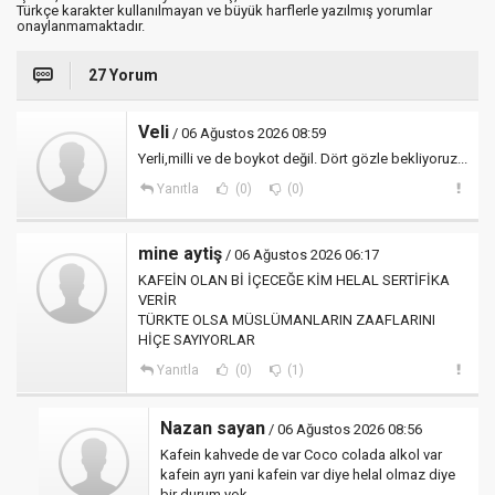
Türkçe karakter kullanılmayan ve büyük harflerle yazılmış yorumlar
onaylanmamaktadır.
27 Yorum
Veli
/ 06 Ağustos 2026 08:59
Yerli,milli ve de boykot değil. Dört gözle bekliyoruz...
Yanıtla
(0)
(0)
mine aytiş
/ 06 Ağustos 2026 06:17
KAFEİN OLAN Bİ İÇECEĞE KİM HELAL SERTİFİKA
VERİR
TÜRKTE OLSA MÜSLÜMANLARIN ZAAFLARINI
HİÇE SAYIYORLAR
Yanıtla
(0)
(1)
Nazan sayan
/ 06 Ağustos 2026 08:56
Kafein kahvede de var Coco colada alkol var
kafein ayrı yani kafein var diye helal olmaz diye
bir durum yok