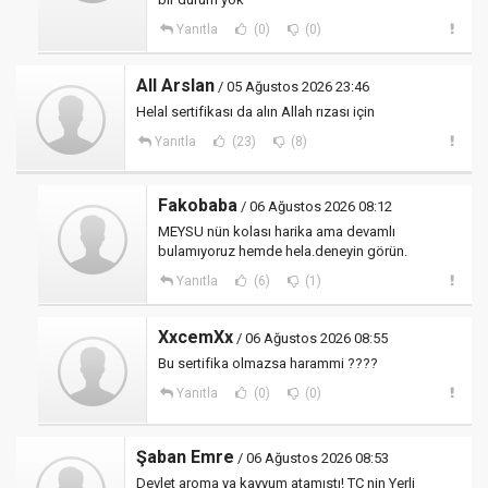
Yanıtla
(0)
(0)
All Arslan
/ 05 Ağustos 2026 23:46
Helal sertifikası da alın Allah rızası için
Yanıtla
(23)
(8)
Fakobaba
/ 06 Ağustos 2026 08:12
MEYSU nün kolası harika ama devamlı
bulamıyoruz hemde hela.deneyin görün.
Yanıtla
(6)
(1)
XxcemXx
/ 06 Ağustos 2026 08:55
Bu sertifika olmazsa harammi ????
Yanıtla
(0)
(0)
Şaban Emre
/ 06 Ağustos 2026 08:53
Devlet aroma ya kayyum atamıstı! TC nin Yerli