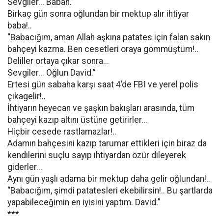
Sevgiler... Baban.”
Birkaç gün sonra oğlundan bir mektup alır ihtiyar
baba!..
“Babacığım, aman Allah aşkına patates için falan sakın
bahçeyi kazma. Ben cesetleri oraya gömmüştüm!..
Deliller ortaya çıkar sonra...
Sevgiler... Oğlun David.”
Ertesi gün sabaha karşı saat 4’de FBI ve yerel polis
çıkagelir!..
İhtiyarın heyecan ve şaşkın bakışları arasında, tüm
bahçeyi kazıp altını üstüne getirirler...
Hiçbir cesede rastlamazlar!..
Adamın bahçesini kazıp tarumar ettikleri için biraz da
kendilerini suçlu sayıp ihtiyardan özür dileyerek
giderler...
Aynı gün yaşlı adama bir mektup daha gelir oğlundan!..
“Babacığım, şimdi patatesleri ekebilirsin!.. Bu şartlarda
yapabileceğimin en iyisini yaptım. David.”
***