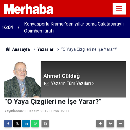
Konyasporlu Kramer'den yıllar sonra Galatasaraylı
16:04
Osimhen itirafı
Anasayfa
Yazarlar
“O Yaya Çizgileri ne İşe Yarar?”
Ahmet Güldağ
Yazarın Tüm Yazıları >
“O Yaya Çizgileri ne İşe Yarar?”
Yayınlanma:
30 Kasım 2012 Cuma 06:03