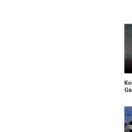
Ko
Ga