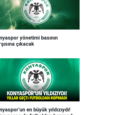
nyaspor yönetimi basının
rşısına çıkacak
nyaspor'un en büyük yıldızıydı!