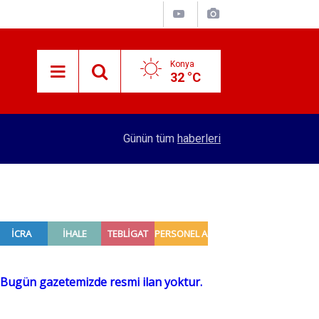
Konya
32 °C
14:07
Türk Standardları Enstitüsü 129 personel alacak
Günün tüm
haberleri