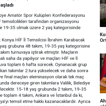
aşladı
kiye Amatör Spor Kulüpleri Konfederasyonu
temsilcilikleri tarafından organizasyonu
e 19-35 olmak üzere 2 yaş kategorisinde
Ko
ak Konya HİF İl Temsilcisi İbrahim Karabacak
Or
 yaş grubuna 48 takım, 19-35 yaş kategorisine
kım turnuvaya iştirak etmiştir. Maçların
lı saha da yapılıyor ve maçları HİF ve İl
nuva toplam 6 hafta sürecek. Oynanacak grup
ıkan takımlar 2.tura yükselecek ve daha sonra
 ve final maçları eleminasyon olarak tek maç
unda dereceye giren takımlara Valilik, Belediye
rilecektir. 15-18 yaş grubunda 2 takım, 19-35
 toplam 4 takım, Ankara ve İstanbul da ki,
Ah
a’yı temsil etme hakkı kazanacaklardır. Ayrıca