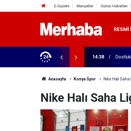
E-Gazete
Manşetler
Günün Haberleri
RESMI 
tular! 11 şehirde yarışıyorlar
24
14:13
7 ayda 
Anasayfa
Konya Spor
Nike Halı Saha 
Nike Halı Saha Li