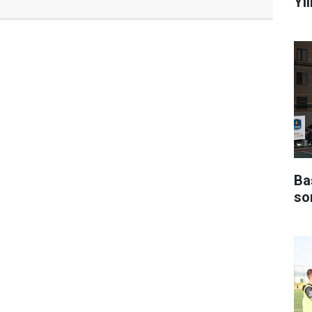
Yı
Ba
so