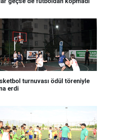
llar geçse de futboldan kopmadı
sketbol turnuvası ödül töreniyle
na erdi