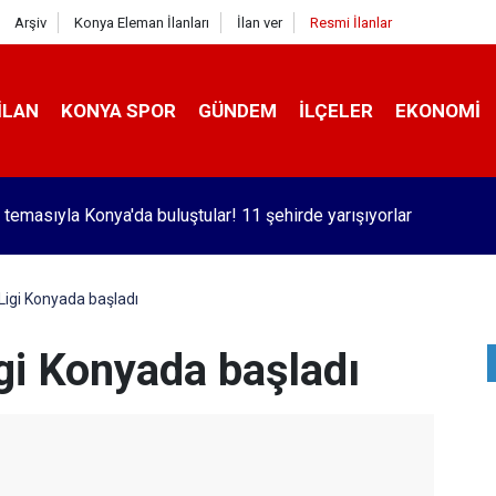
Arşiv
Konya Eleman İlanları
İlan ver
Resmi İlanlar
İLAN
KONYA SPOR
GÜNDEM
İLÇELER
EKONOMI
kaç yolcu uçtu?
Ligi Konyada başladı
gi Konyada başladı