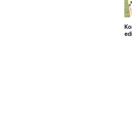
Ko
edi