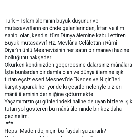
Türk – İslam âleminin büyük düşünür ve
mutasavvıfların en önde gelenlerinden, İrfan ve ilim
sahibi olan, kendini tüm Dünya âlemine kabul ettiren
Büyük mutasavvıf Hz. Mevlâna Celâlettin-i Rûmî
Diyar’ın ünlü Mesnevisinin her satırı bir manevi hazine
bolluğunu nakşeder.
Okurken kendinizden geçercesine dalarsınız mânâlara
İşte bunlardan bir damla olan ve dünya âlemine ışık
tutan eşsiz eseri Mesnevi’de “Neden ve Niçin”leri
karşıt yaparak her yönde ki çeşitlemeleriyle bizleri
mânâ âleminin derinliğine götürmekte
Yaşamımızın şu günlerindeki haline de uyan bizlere ışık
tutan yol gösteren bu mânâ âleminde bir kez daha
gezinelim.
***
Hepsi Mâden de, niçin bu faydalı şu zararlı?