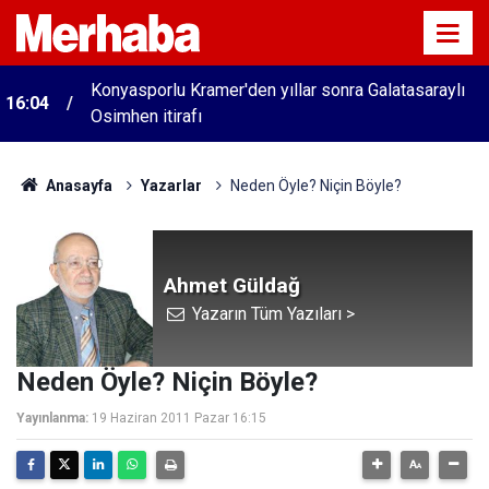
Konyasporlu Kramer'den yıllar sonra Galatasaraylı
16:04
Osimhen itirafı
Anasayfa
Yazarlar
Neden Öyle? Niçin Böyle?
Ahmet Güldağ
Yazarın Tüm Yazıları >
Neden Öyle? Niçin Böyle?
Yayınlanma:
19 Haziran 2011 Pazar 16:15