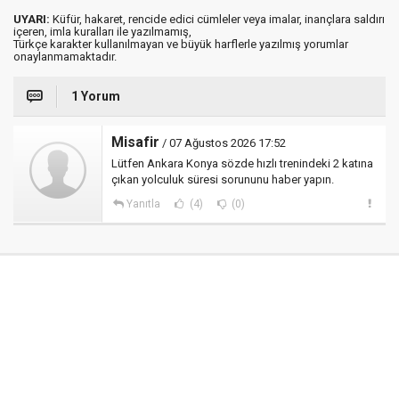
UYARI:
Küfür, hakaret, rencide edici cümleler veya imalar, inançlara saldırı
içeren, imla kuralları ile yazılmamış,
Türkçe karakter kullanılmayan ve büyük harflerle yazılmış yorumlar
onaylanmamaktadır.
1 Yorum
Misafir
/ 07 Ağustos 2026 17:52
Lütfen Ankara Konya sözde hızlı trenindeki 2 katına
çıkan yolculuk süresi sorununu haber yapın.
Yanıtla
(4)
(0)