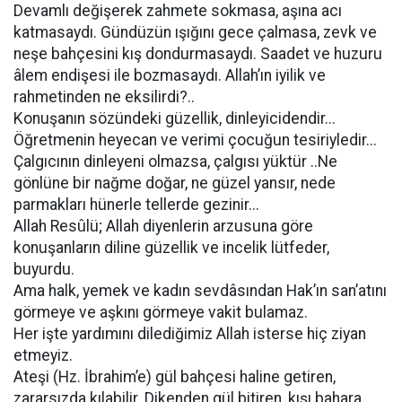
Devamlı değişerek zahmete sokmasa, aşına acı
katmasaydı. Gündüzün ışığını gece çalmasa, zevk ve
neşe bahçesini kış dondurmasaydı. Saadet ve huzuru
âlem endişesi ile bozmasaydı. Allah’ın iyilik ve
rahmetinden ne eksilirdi?..
Konuşanın sözündeki güzellik, dinleyicidendir...
Öğretmenin heyecan ve verimi çocuğun tesiriyledir...
Çalgıcının dinleyeni olmazsa, çalgısı yüktür ..Ne
gönlüne bir nağme doğar, ne güzel yansır, nede
parmakları hünerle tellerde gezinir...
Allah Resûlü; Allah diyenlerin arzusuna göre
konuşanların diline güzellik ve incelik lütfeder,
buyurdu.
Ama halk, yemek ve kadın sevdâsından Hak’ın san’atını
görmeye ve aşkını görmeye vakit bulamaz.
Her işte yardımını dilediğimiz Allah isterse hiç ziyan
etmeyiz.
Ateşi (Hz. İbrahim’e) gül bahçesi haline getiren,
zararsızda kılabilir. Dikenden gül bitiren, kışı bahara,