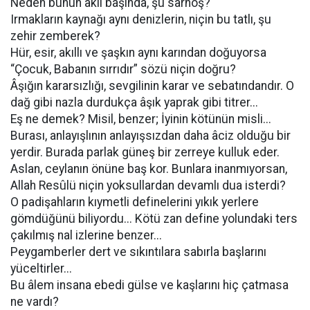
Neden bunun aklı başında, şu sarhoş?
Irmakların kaynağı aynı denizlerin, niçin bu tatlı, şu
zehir zemberek?
Hür, esir, akıllı ve şaşkın aynı karından doğuyorsa
“Çocuk, Babanın sırrıdır” sözü niçin doğru?
Âşığın kararsızlığı, sevgilinin karar ve sebatındandır. O
dağ gibi nazla durdukça âşık yaprak gibi titrer...
Eş ne demek? Misil, benzer; İyinin kötünün misli...
Burası, anlayışlının anlayışsızdan daha âciz olduğu bir
yerdir. Burada parlak güneş bir zerreye kulluk eder.
Aslan, ceylanın önüne baş kor. Bunlara inanmıyorsan,
Allah Resûlü niçin yoksullardan devamlı dua isterdi?
O padişahların kıymetli definelerini yıkık yerlere
gömdüğünü biliyordu... Kötü zan define yolundaki ters
çakılmış nal izlerine benzer...
Peygamberler dert ve sıkıntılara sabırla başlarını
yüceltirler...
Bu âlem insana ebedi gülse ve kaşlarını hiç çatmasa
ne vardı?