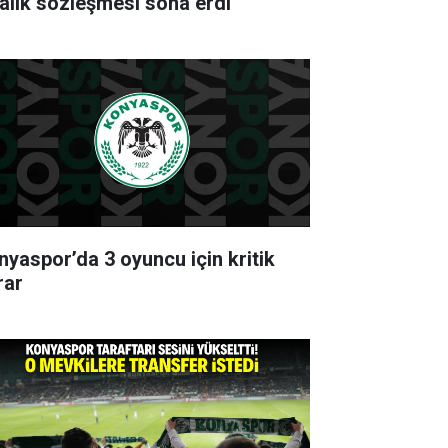
ralık sözleşmesi sona erdi
nyaspor’da 3 oyuncu için kritik
rar