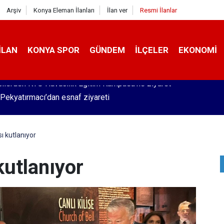
Arşiv
Konya Eleman İlanları
İlan ver
Resmi İlanlar
İLAN
KONYA SPOR
GÜNDEM
İLÇELER
EKONOMI
Pekyatırmacı’dan esnaf ziyareti
ı kutlanıyor
kutlanıyor