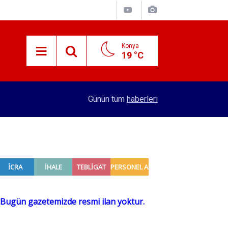
Konya
19 °C
15:38
Konyalı patron 70 bin TL maaşla personel arıyor!
Günün tüm
haberleri