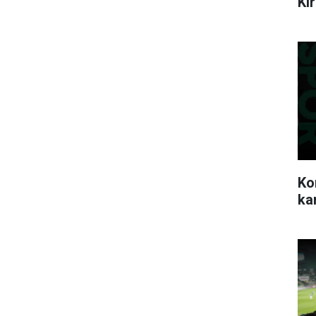
Ki
Ko
ka