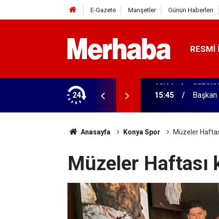
E-Gazete
Manşetler
Günün Haberleri
RESMI 
ğitim Kampüsü'ne ziyaret
24
15:45
Başkan 
Anasayfa
Konya Spor
Müzeler Haftas
Müzeler Haftası 