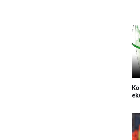
Ko
ek