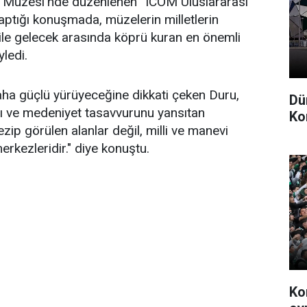
y Müzesi'nde düzenlenen “ICOM Uluslararası
tığı konuşmada, müzelerin milletlerin
le gelecek arasında köprü kuran en önemli
ledi.
daha güçlü yürüyeceğine dikkati çeken Duru,
Dü
ını ve medeniyet tasavvurunu yansıtan
Ko
p görülen alanlar değil, milli ve manevi
erkezleridir." diye konuştu.
Ko