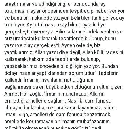
araştırmalar ve edindiği bilgiler sonucunda, ay
tutulmasını aylar öncesinden tespit edip, haber veriyor
ve bunu bir makalede yazıyor. Belirtilen tarih geliyor, ay
tutuluyor. Ay tutulması, uzay bilimci yazdı diye
gerçekleşti diyemeyiz. Bilim adamı elindeki verileri ve
cüzi iradesini kullanarak tespitlerde bulunup, bunu
yazdı ve olay gerçekleşti. Aynen öyle de, biz
yaptıklarımızı Allah yazdı diye değil, Allah külli iradesini
kullanarak, hakkımızda tespitlerde bulunup,
yapacaklarımızı önceden bildiği için yazıyor. Bundan
dolayı insanlar yaptıklarından sorumludur” ifadelerini
kullandı. İmanın, insanların mutluluğunun
sağlanmasında en büyük etken olduğunun altını çizen
Ahmet Hafızoğlu, “İmanın muhafazası, Allah’ın
emrettiği amellerle sağlanır. Nasıl ki cam fanusu
olmayan bir lamba, rüzgara karşı dayanamaz, söner.
İmanı ışığa, amelleri de cam fanusa benzetirsek,
amellerle korunmayan bir imanın muhafazasının
mümkün olmayacağını açıkça görürüz” dedi.