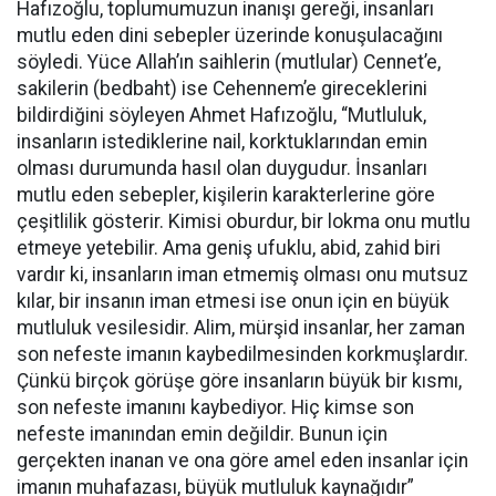
Hafızoğlu, toplumumuzun inanışı gereği, insanları
mutlu eden dini sebepler üzerinde konuşulacağını
söyledi. Yüce Allah’ın saihlerin (mutlular) Cennet’e,
sakilerin (bedbaht) ise Cehennem’e gireceklerini
bildirdiğini söyleyen Ahmet Hafızoğlu, “Mutluluk,
insanların istediklerine nail, korktuklarından emin
olması durumunda hasıl olan duygudur. İnsanları
mutlu eden sebepler, kişilerin karakterlerine göre
çeşitlilik gösterir. Kimisi oburdur, bir lokma onu mutlu
etmeye yetebilir. Ama geniş ufuklu, abid, zahid biri
vardır ki, insanların iman etmemiş olması onu mutsuz
kılar, bir insanın iman etmesi ise onun için en büyük
mutluluk vesilesidir. Alim, mürşid insanlar, her zaman
son nefeste imanın kaybedilmesinden korkmuşlardır.
Çünkü birçok görüşe göre insanların büyük bir kısmı,
son nefeste imanını kaybediyor. Hiç kimse son
nefeste imanından emin değildir. Bunun için
gerçekten inanan ve ona göre amel eden insanlar için
imanın muhafazası, büyük mutluluk kaynağıdır”