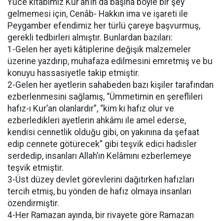
Yüce kitabımız Kur’an’ın da başına böyle bir şey
gelmemesi için, Cenâb- Hakkın ima ve işareti ile
Peygamber efendimiz her türlü çareye başvurmuş,
gerekli tedbirleri almıştır. Bunlardan bazıları:
1-Gelen her ayeti kâtiplerine değişik malzemeler
üzerine yazdırıp, muhafaza edilmesini emretmiş ve bu
konuyu hassasiyetle takip etmiştir.
2-Gelen her ayetlerin sahabeden bazı kişiler tarafından
ezberlenmesini sağlamış, “Ümmetimin en şereflileri
hafız-ı Kur’an olanlardır”, “kim ki hafız olur ve
ezberledikleri ayetlerin ahkâmı ile amel ederse,
kendisi cennetlik olduğu gibi, on yakınına da şefaat
edip cennete götürecek” gibi teşvik edici hadisler
serdedip, insanları Allah’ın Kelâmını ezberlemeye
teşvik etmiştir.
3-Üst düzey devlet görevlerini dağıtırken hafızları
tercih etmiş, bu yönden de hafız olmaya insanları
özendirmiştir.
4-Her Ramazan ayında, bir rivayete göre Ramazan