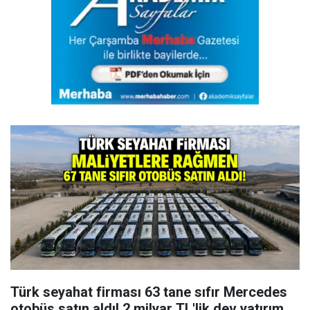
Türk seyahat firması 63 tane sıfır Mercedes
otobüs satın aldı! 2 milyar TL'lik dev yatırım