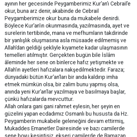
ayının her gecesinde Peygamberimiz Kur’an’ı Cebrail’e
okur, buna arz denir, akabinde de Cebrail
Peygamberimize okur buna da mukabele denirdi.
Böylece Kur’an’ın okunmasında, yazılmasında, ayet ve
surelerin tertibinde, mana ve mefhumların takdirinde
bir yanlışlık oluşmasına asla müsaade edilmemiş ve
Allah’dan geldiği şekliyle kıyamete kadar ulaşmasının
temelleri atılmıştır. Gerçekten bugün bile İslâm
âleminde her sene on binlerce hafız yetişmekte ve
Allah’ın ayetleri hafızalara nakşedilmektedir. Faraza;
dünyadaki bütün Kur’an’ları bir anda kaldırıp imha
etmek mümkün olsa, bir zalim bunu yapmış olsa,
anında yeni Kur’an’lar yazılmaya ve basılmaya başlar,
çünkü hafızalarda mevcuttur.
Allah onlara gani gani rahmet eylesin, her şeyin en
güzelini yapan ecdadımız Osmanlı bu hususta da Hz.
Peygamberin mukabele geleneğini devam ettirmiş,
Mukaddes Emanetler Dairesinde ve bazı camilerde
sene boyu kesintisiz, ekseri camilerde de Ramazan