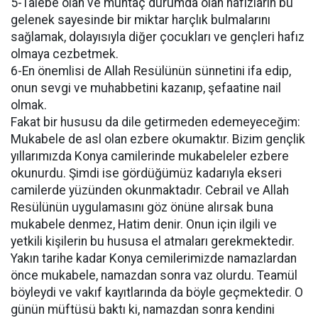
5-Talebe olan ve muhtaç durumda olan hafızların bu
gelenek sayesinde bir miktar harçlık bulmalarını
sağlamak, dolayısıyla diğer çocukları ve gençleri hafız
olmaya cezbetmek.
6-En önemlisi de Allah Resülünün sünnetini ifa edip,
onun sevgi ve muhabbetini kazanıp, şefaatine nail
olmak.
Fakat bir hususu da dile getirmeden edemeyeceğim:
Mukabele de asl olan ezbere okumaktır. Bizim gençlik
yıllarımızda Konya camilerinde mukabeleler ezbere
okunurdu. Şimdi ise gördüğümüz kadarıyla ekseri
camilerde yüzünden okunmaktadır. Cebrail ve Allah
Resülünün uygulamasını göz önüne alırsak buna
mukabele denmez, Hatim denir. Onun için ilgili ve
yetkili kişilerin bu hususa el atmaları gerekmektedir.
Yakın tarihe kadar Konya cemilerimizde namazlardan
önce mukabele, namazdan sonra vaz olurdu. Teamül
böyleydi ve vakıf kayıtlarında da böyle geçmektedir. O
günün müftüsü baktı ki, namazdan sonra kendini