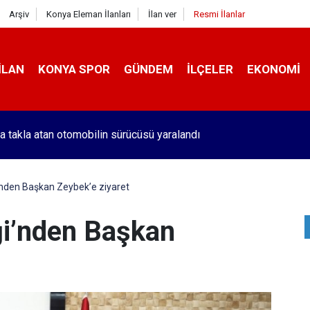
Arşiv
Konya Eleman İlanları
İlan ver
Resmi İlanlar
İLAN
KONYA SPOR
GÜNDEM
İLÇELER
EKONOMI
a takla atan otomobilin sürücüsü yaralandı
nden Başkan Zeybek’e ziyaret
ği’nden Başkan