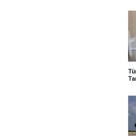
Tü
Tar