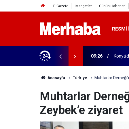
E-Gazete
Manşetler
Günün Haberleri
RESMI 
 Ağustos son gün
24
09:26
Konya'd
Anasayfa
Türkiye
Muhtarlar Derneği’
Muhtarlar Derne
Zeybek’e ziyaret