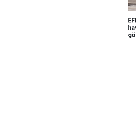
EF
ha
gö