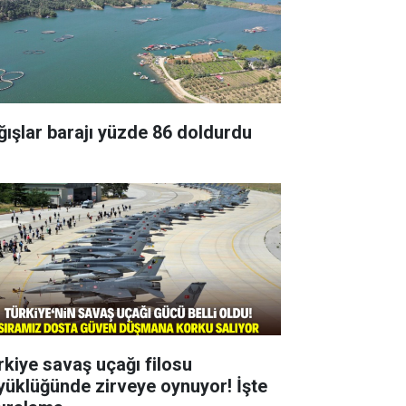
ğışlar barajı yüzde 86 doldurdu
rkiye savaş uçağı filosu
yüklüğünde zirveye oynuyor! İşte