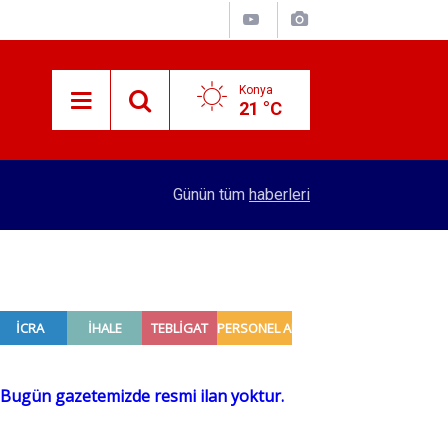
Konya
21 °C
09:17
Konya'da feci kaza! Tır araçları biçti
Günün tüm
haberleri