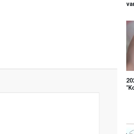
va
20
"K