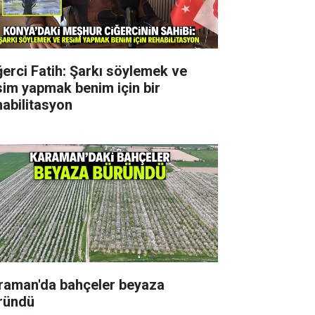
ğerci Fatih: Şarkı söylemek ve
sim yapmak benim için bir
habilitasyon
raman'da bahçeler beyaza
ründü