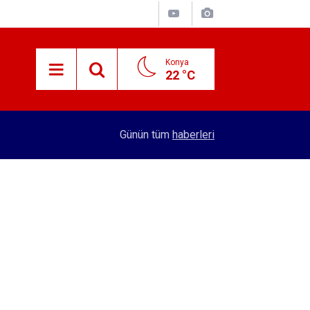
Konya
22 °C
15:29
Merkez Bankası rezervleri açıklandı
Günün tüm
haberleri