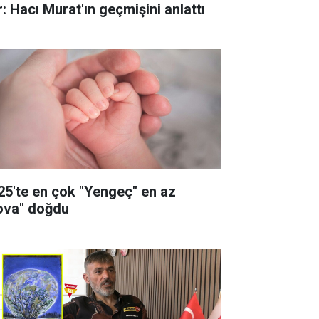
r: Hacı Murat'ın geçmişini anlattı
25'te en çok "Yengeç" en az
ova" doğdu