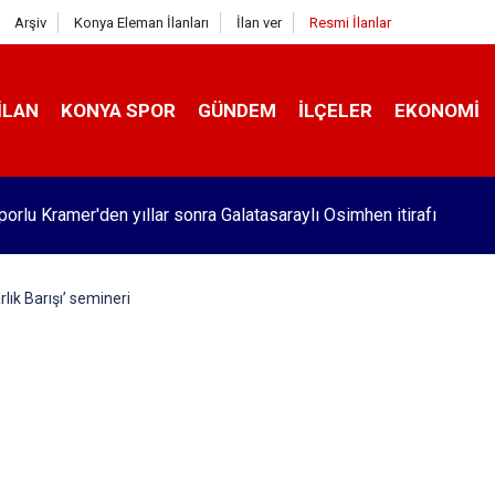
Arşiv
Konya Eleman İlanları
İlan ver
Resmi İlanlar
İLAN
KONYA SPOR
GÜNDEM
İLÇELER
EKONOMI
orlu Kramer'den yıllar sonra Galatasaraylı Osimhen itirafı
lık Barışı’ semineri