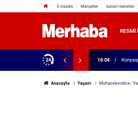
E-Gazete
Manşetler
Günün Haberleri
RESMI 
aldı! 313 beygir motoru var
24
16:04
Konyasp
Anasayfa
Yaşam
Muhasebecilere, ‘Var