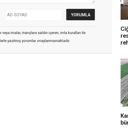
Ci
veya imalar, inançlara saldırı içeren, imla kuralları ile
re
flerle yazılmış yorumlar onaylanmamaktadır.
re
Ka
bü