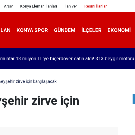
Arşiv
Konya Eleman İlanları
İlan ver
Resmi İlanlar
İLAN
KONYA SPOR
GÜNDEM
İLÇELER
EKONOMI
orlu Kramer'den yıllar sonra Galatasaraylı Osimhen itirafı
yşehir zirve için karşılaşacak
ehir zirve için