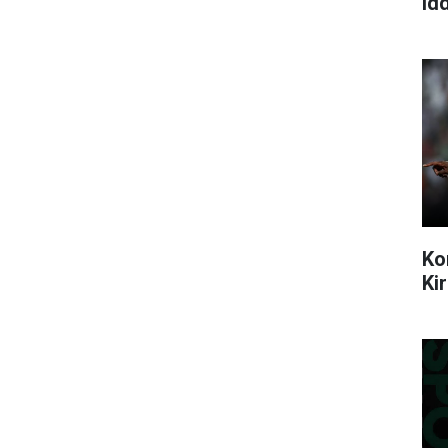
idd
Ko
Ki