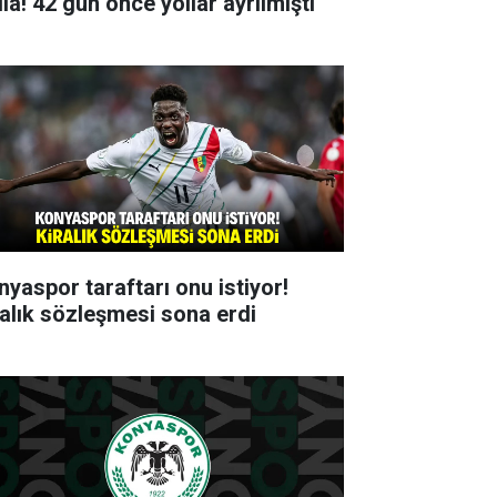
ia! 42 gün önce yollar ayrılmıştı
nyaspor taraftarı onu istiyor!
ralık sözleşmesi sona erdi