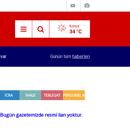
Konya
34 °C
15:29
Merkez Bankası rezervleri açıklandı
Günün tüm
haberleri