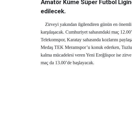
Amatör Küme Süper Futbol Ligi
edilecek.
Zirveyi yakından ilgilendiren günün en öneml
karşılaşacak. Cumhuriyet sahasındaki maç 12.00’
Telekomspor, Karatay sahasında kozlarını paylaş
Medaş TEK Meramspor’u konuk ederken, Tuzlukç
kalma mücadelesi veren Yeni Ereğlispor ise zirve
maç da 13.00’de başlayacak.