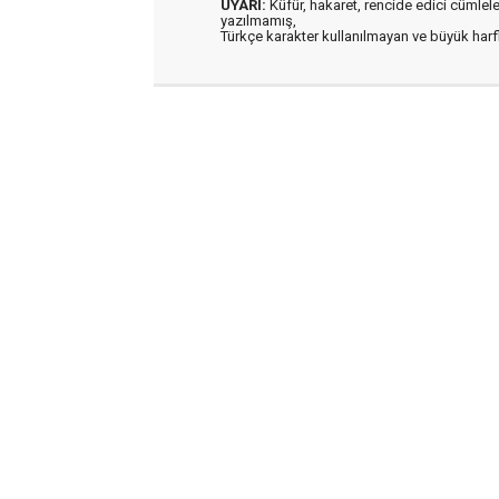
UYARI:
Küfür, hakaret, rencide edici cümleler 
yazılmamış,
Türkçe karakter kullanılmayan ve büyük har