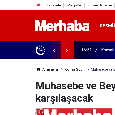
E-Gazete
Manşetler
Günün Haberleri
RESMI 
biçerdöver satın aldı! 313 beygir motoru var
24
16:04
Konyasp
Anasayfa
Konya Spor
Muhasebe ve Be
Muhasebe ve Beyş
karşılaşacak