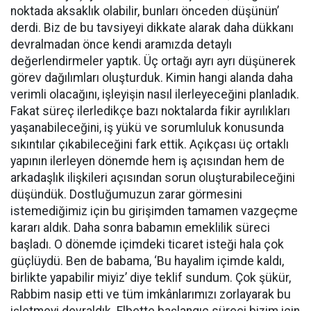
noktada aksaklık olabilir, bunları önceden düşünün’
derdi. Biz de bu tavsiyeyi dikkate alarak daha dükkanı
devralmadan önce kendi aramızda detaylı
değerlendirmeler yaptık. Üç ortağı ayrı ayrı düşünerek
görev dağılımları oluşturduk. Kimin hangi alanda daha
verimli olacağını, işleyişin nasıl ilerleyeceğini planladık.
Fakat süreç ilerledikçe bazı noktalarda fikir ayrılıkları
yaşanabileceğini, iş yükü ve sorumluluk konusunda
sıkıntılar çıkabileceğini fark ettik. Açıkçası üç ortaklı
yapının ilerleyen dönemde hem iş açısından hem de
arkadaşlık ilişkileri açısından sorun oluşturabileceğini
düşündük. Dostluğumuzun zarar görmesini
istemediğimiz için bu girişimden tamamen vazgeçme
kararı aldık. Daha sonra babamın emeklilik süreci
başladı. O dönemde içimdeki ticaret isteği hala çok
güçlüydü. Ben de babama, ‘Bu hayalim içimde kaldı,
birlikte yapabilir miyiz’ diye teklif sundum. Çok şükür,
Rabbim nasip etti ve tüm imkânlarımızı zorlayarak bu
işletmeyi devraldık. Elbette başlangıç süreci bizim için