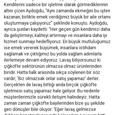
Kendilerini sadece bir işletme olarak görmediklerinin
altını çizen Aydoğdu, “Aynı zamanda ekmeğini bu işten
kazanan, birlikte emek verdiğimiz büyük bir aile ortamı
oluşturmaya çalışıyoruz” şeklinde konuştu. Aydoğdu,
ayrıca şunları kaydetti: “Her geçen gün kendimizi daha
da geliştirmeyi, kaliteyi artırmayı ve insanlara daha iyi
hizmet sunmayı hedefliyoruz. En büyük mutluluğumuz
ise emek vererek büyümek, insanlara istihdam
sağlamak ve çıktığımız bu yolda sağlam adımlarla
ilerlemeye devam ediyoruz. Lavaş biliyorsunuz ki
çiğköfte sektörünün olmazsa olmaz ürünlerinden
biridir. Hatta halk arasında sıkça söylenen bir söz
vardır; ‘Biz olmazsak onlar satış yapamaz’ derler.
Gerçekten de lavaş bittiği anda birçok çiğköfte
işletmesi satış yapamaz hale geliyor. Bu nedenle
müşterilerimizle sürekli iletişim halindeyiz. Hatta
zaman zaman çiğköfte bayilerinden bize şu şekilde
geri dönüşler bile oluyor: ‘Eğer lavaş gelmezse