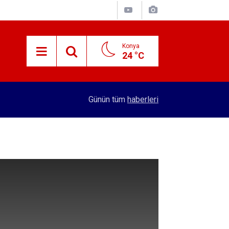
Konya
24 °C
15:29
Merkez Bankası rezervleri açıklandı
Günün tüm
haberleri