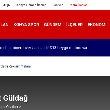
Arşiv
Konya Eleman İlanları
İlan ver
Resmi İlanlar
İLAN
KONYA SPOR
GÜNDEM
İLÇELER
EKONOMI
 muhtar biçerdöver satın aldı! 313 beygir motoru var
orlu Kramer'den yıllar sonra Galatasaraylı Osimhen itirafı
de ki Reklam Yalanı!
 Güldağ
üm Yazıları >