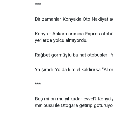
***
Bir zamanlar Konya’da Oto Nakliyat ad
Konya - Ankara arasına Expres otobüs 
yerlerde yolcu almıyordu.
Rağbet görmüştü bu hat otobüsleri. Yo
Ya şimdi. Yolda kim el kaldırırsa “Al ö
***
Beş mi on mu yıl kadar evvel? Konya’y
minibüsü ile Otogara getirip götürüyord