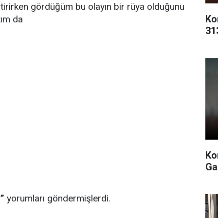
tirirken gördüğüm bu olayın bir rüya olduğunu
Ko
tım da
31
Ko
Ga
n”
yorumları göndermişlerdi.