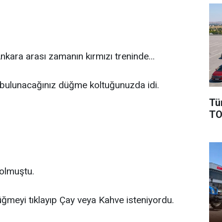
 Ankara arası zamanın kırmızı treninde…
 bulunacağınız düğme koltuğunuzda idi.
Tü
TO
 olmuştu.
ğmeyi tıklayıp Çay veya Kahve isteniyordu.