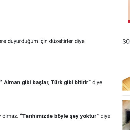
ilere duyurduğum için düzeltirler diye
SO
” Alman gibi başlar, Türk gibi bitirir”
diye
y olmaz.
“Tarihimizde böyle şey yoktur”
diye