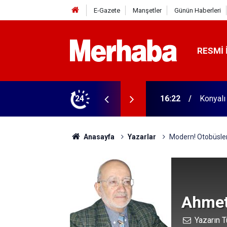
E-Gazete
Manşetler
Günün Haberleri
RESMI 
16:22
Konyalı
24
16:04
Konyasp
Anasayfa
Yazarlar
Modern! Otobüsler
Ahmet
Yazarın T