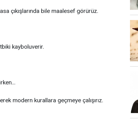
asa çıkışlarında bile maalesef görürüz.
biki kayboluverir.
irken…
erek modern kurallara geçmeye çalışırız.