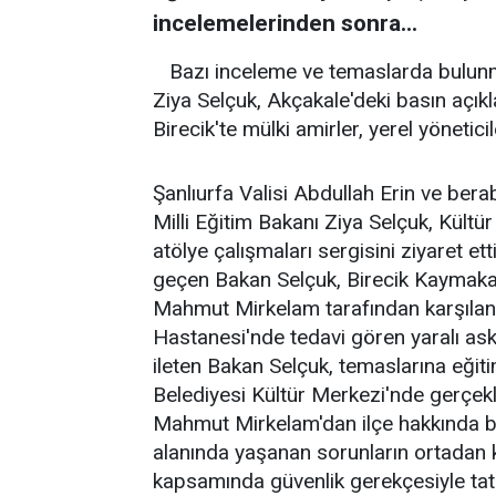
incelemelerinden sonra...
Bazı inceleme ve temaslarda bulunma
Ziya Selçuk, Akçakale'deki basın açı
Birecik'te mülki amirler, yerel yönetici
Şanlıurfa Valisi Abdullah Erin ve bera
Milli Eğitim Bakanı Ziya Selçuk, Kültü
atölye çalışmaları sergisini ziyaret et
geçen Bakan Selçuk, Birecik Kaymakam
Mahmut Mirkelam tarafından karşıland
Hastanesi'nde tedavi gören yaralı aske
ileten Bakan Selçuk, temaslarına eğit
Belediyesi Kültür Merkezi'nde gerçekl
Mahmut Mirkelam'dan ilçe hakkında br
alanında yaşanan sorunların ortadan k
kapsamında güvenlik gerekçesiyle tati