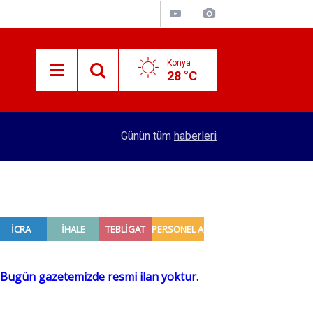
Konya
28 °C
09:55
Gümrüklerde bu yıl 58 bin canlı hayvan ele geçiri
Günün tüm
haberleri