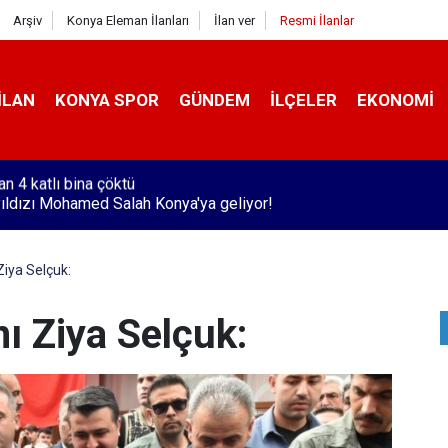
Arşiv
Konya Eleman İlanları
İlan ver
Resmi İlanlar
İLAN
KONYA SPOR
GÜNDEM
İLÇELER
EKONOMI
ıldızı Mohamed Salah Konya'ya geliyor!
Ziya Selçuk:
nı Ziya Selçuk: