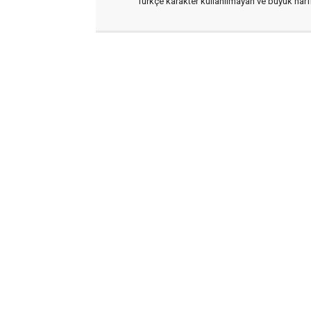
Türkçe karakter kullanılmayan ve büyük har