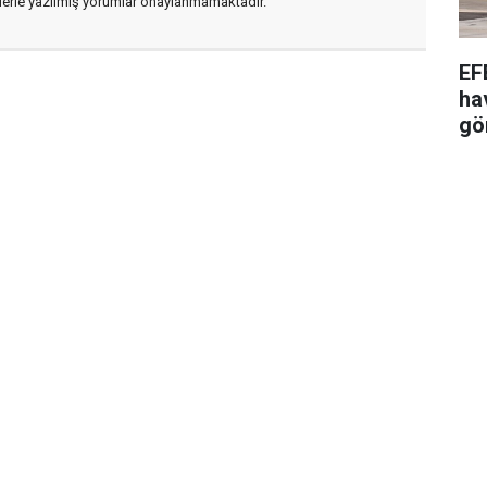
flerle yazılmış yorumlar onaylanmamaktadır.
EF
ha
gö