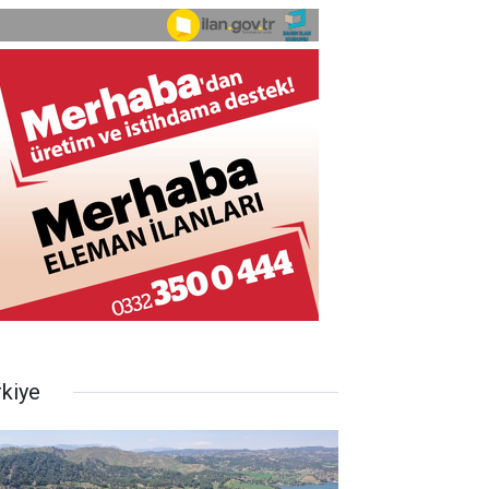
rkiye