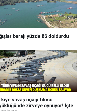
ğışlar barajı yüzde 86 doldurdu
rkiye savaş uçağı filosu
yüklüğünde zirveye oynuyor! İşte