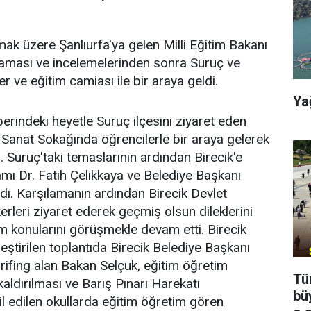
k üzere Şanlıurfa'ya gelen Milli Eğitim Bakanı
klaması ve incelemelerinden sonra Suruç ve
ler ve eğitim camiası ile bir araya geldi.
Ya
berindeki heyetle Suruç ilçesini ziyaret eden
r Sanat Sokağında öğrencilerle bir araya gelerek
ti. Suruç'taki temaslarının ardından Birecik'e
ı Dr. Fatih Çelikkaya ve Belediye Başkanı
ı. Karşılamanın ardından Birecik Devlet
rleri ziyaret ederek geçmiş olsun dileklerini
im konularını görüşmekle devam etti. Birecik
eştirilen toplantıda Birecik Belediye Başkanı
ifing alan Bakan Selçuk, eğitim öğretim
Tü
aldırılması ve Barış Pınarı Harekatı
bü
l edilen okullarda eğitim öğretim gören