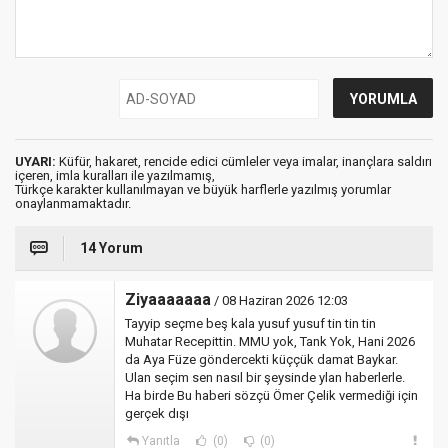
UYARI:
Küfür, hakaret, rencide edici cümleler veya imalar, inançlara saldırı
içeren, imla kuralları ile yazılmamış,
Türkçe karakter kullanılmayan ve büyük harflerle yazılmış yorumlar
onaylanmamaktadır.
14 Yorum
Ziyaaaaaaa
/ 08 Haziran 2026 12:03
Tayyip seçme beş kala yusuf yusuf tin tin tin
Muhatar Recepittin. MMU yok, Tank Yok, Hani 2026
da Aya Füze göndercekti küççük damat Baykar.
Ulan seçim sen nasıl bir şeysinde ylan haberlerle.
Ha birde Bu haberi sözçü Ömer Çelik vermediği için
gerçek dışı
Yanıtla
(0)
(0)