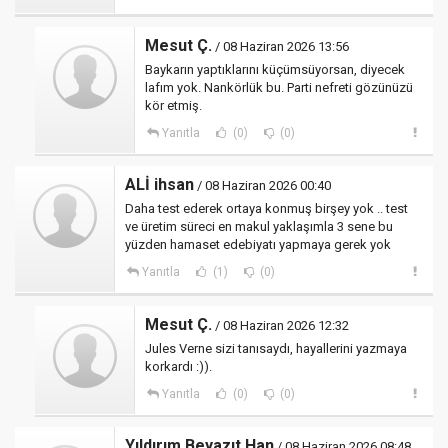
Mesut Ç.
/ 08 Haziran 2026 13:56
Baykarın yaptıklarını küçümsüyorsan, diyecek
lafım yok. Nankörlük bu. Parti nefreti gözünüzü
kör etmiş.
Yanıtla
(0)
(0)
ALİ ihsan
/ 08 Haziran 2026 00:40
Daha test ederek ortaya konmuş birşey yok .. test
ve üretim süreci en makul yaklaşımla 3 sene bu
yüzden hamaset edebiyatı yapmaya gerek yok
Yanıtla
(1)
(0)
Mesut Ç.
/ 08 Haziran 2026 12:32
Jules Verne sizi tanısaydı, hayallerini yazmaya
korkardı :)).
Yanıtla
(0)
(0)
Yıldırım Beyazıt Han
/ 08 Haziran 2026 08:48