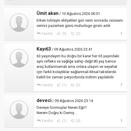
Ümit akan
/ 10 Ağustos 2026 00:01
Erken toblayin ehliyetleri gün verin sonrada cezasını
veriniz pazartesi günü muhurluge girsin artık
Yanıtla
(0)
(0)
Kayı63
/ 09 Ağustos 2026 23:41
63 yaşındayım bu doğru bir karar her 65 yaşındaki
aynı refleks ve sağlığa sahip değil.80 yaş bence
araç kullanmamalı ama onlara ulaşım ve seyahat
için farklı kolaylıklar sağlanmalı.Misal taksilerde
belirli bir zaman peryodunda indirim yapılabilir.
Yanıtla
(1)
(0)
deveci
/ 09 Ağustos 2026 23:14
Deveye Sormuşlar Neren Eğri?
Nerem Doğru ki Demiş...
Yanıtla
(1)
(0)