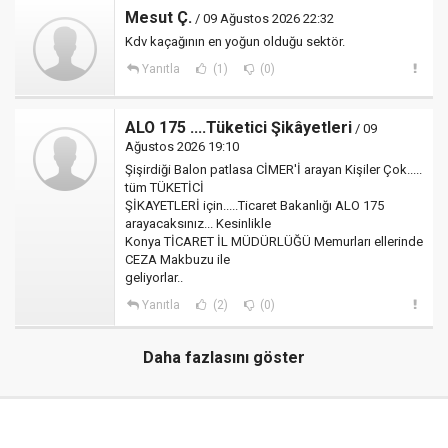
Mesut Ç.
/ 09 Ağustos 2026 22:32
Kdv kaçağının en yoğun olduğu sektör.
Yanıtla
(1)
(0)
ALO 175 ....Tüketici Şikâyetleri
/ 09
Ağustos 2026 19:10
Şişirdiği Balon patlasa CİMER'İ arayan Kişiler Çok.....
tüm TÜKETİCİ
ŞİKAYETLERİ için.....Ticaret Bakanlığı ALO 175
arayacaksınız... Kesinlikle
Konya TİCARET İL MÜDÜRLÜĞÜ Memurları ellerinde
CEZA Makbuzu ile
geliyorlar..
Yanıtla
(2)
(0)
Daha fazlasını göster