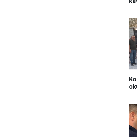
ka
Ko
ok