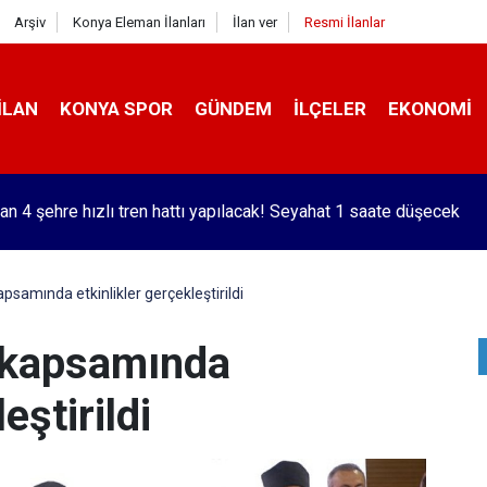
Arşiv
Konya Eleman İlanları
İlan ver
Resmi İlanlar
İLAN
KONYA SPOR
GÜNDEM
İLÇELER
EKONOMI
an 4 şehre hızlı tren hattı yapılacak! Seyahat 1 saate düşecek
kapsamında etkinlikler gerçekleştirildi
ı kapsamında
eştirildi