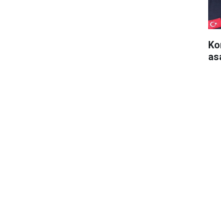
Ko
as