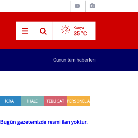
Konya
35 °C
16:22
Demirel ve Karagöz ailelerinin mutlu günü
Günün tüm
haberleri