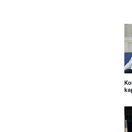
Ko
ka