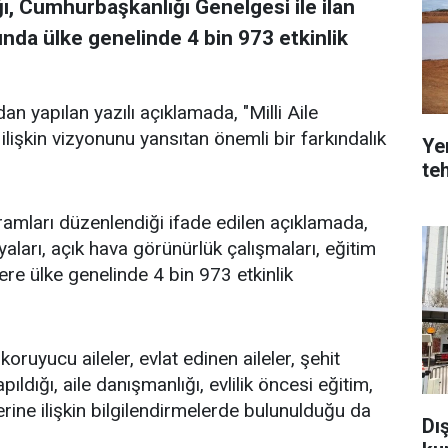
ı, Cumhurbaşkanlığı Genelgesi ile ilan
mında ülke genelinde 4 bin 973 etkinlik
n yapılan yazılı açıklamada, "Milli Aile
 ilişkin vizyonunu yansıtan önemli bir farkındalık
Yer
teh
amları düzenlendiği ifade edilen açıklamada,
arı, açık hava görünürlük çalışmaları, eğitim
zere ülke genelinde 4 bin 973 etkinlik
oruyucu aileler, evlat edinen aileler, şehit
apıldığı, aile danışmanlığı, evlilik öncesi eğitim,
erine ilişkin bilgilendirmelerde bulunulduğu da
Dı