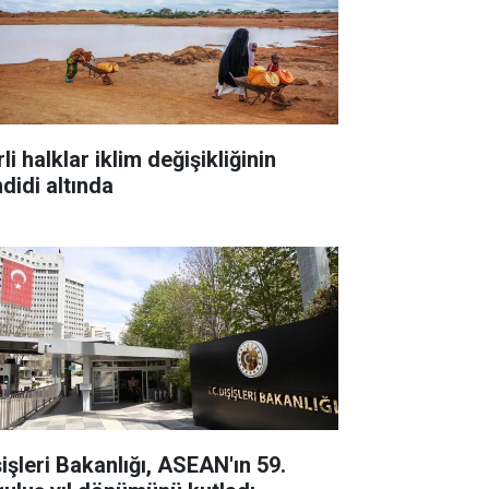
li halklar iklim değişikliğinin
didi altında
şişleri Bakanlığı, ASEAN'ın 59.