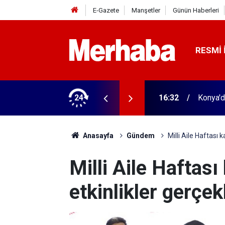
E-Gazete
Manşetler
Günün Haberleri
RESMI 
arihi olay! Bu 51 şehirde yeni dönem başladı
24
16:32
Konya'd
Anasayfa
Gündem
Milli Aile Haftası 
Milli Aile Haftas
etkinlikler gerçekl