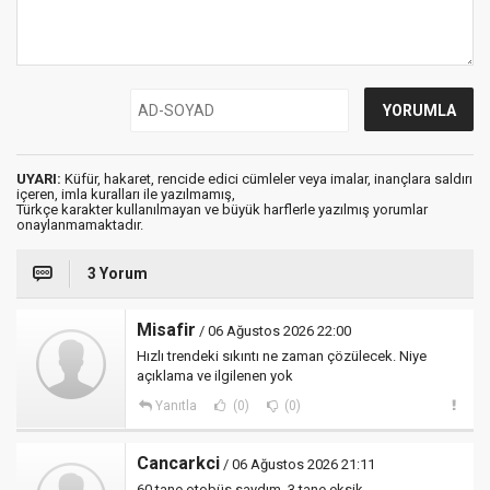
UYARI:
Küfür, hakaret, rencide edici cümleler veya imalar, inançlara saldırı
içeren, imla kuralları ile yazılmamış,
Türkçe karakter kullanılmayan ve büyük harflerle yazılmış yorumlar
onaylanmamaktadır.
3 Yorum
Misafir
/ 06 Ağustos 2026 22:00
Hızlı trendeki sıkıntı ne zaman çözülecek. Niye
açıklama ve ilgilenen yok
Yanıtla
(0)
(0)
Cancarkci
/ 06 Ağustos 2026 21:11
60 tane otobüs saydım. 3 tane eksik.