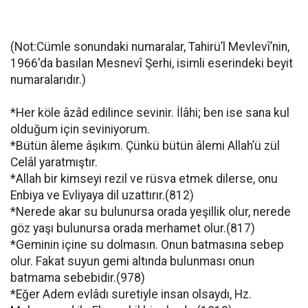
(Not:Cümle sonundaki numaralar, Tahirü’l Mevlevî’nin,
1966'da basılan Mesnevî Şerhi, isimli eserindeki beyit
numaralarıdır.)
*Her köle âzâd edilince sevinir. İlâhi; ben ise sana kul
olduğum için seviniyorum.
*Bütün âleme âşıkım. Çünkü bütün âlemi Allah’ü zül
Celâl yaratmıştır.
*Allah bir kimseyi rezil ve rüsva etmek dilerse, onu
Enbiya ve Evliyaya dil uzattırır.(812)
*Nerede akar su bulunursa orada yeşillik olur, nerede
göz yaşı bulunursa orada merhamet olur.(817)
*Geminin içine su dolmasın. Onun batmasına sebep
olur. Fakat suyun gemi altında bulunması onun
batmama sebebidir.(978)
*Eğer Adem evlâdı suretiyle insan olsaydı, Hz.