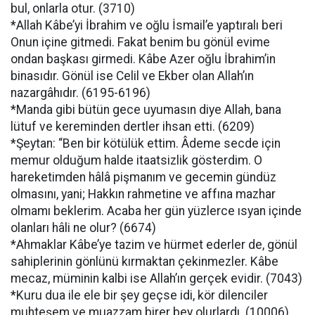
bul, onlarla otur. (3710)
*Allah Kâbe’yi İbrahim ve oğlu İsmail’e yaptıralı beri
Onun içine gitmedi. Fakat benim bu gönül evime
ondan başkası girmedi. Kâbe Azer oğlu İbrahim’in
binasıdır. Gönül ise Celil ve Ekber olan Allah’ın
nazargâhıdır. (6195-6196)
*Manda gibi bütün gece uyumasın diye Allah, bana
lütuf ve kereminden dertler ihsan etti. (6209)
*Şeytan: “Ben bir kötülük ettim. Âdeme secde için
memur olduğum halde itaatsizlik gösterdim. O
hareketimden hâlâ pişmanım ve gecemin gündüz
olmasını, yani; Hakkın rahmetine ve affına mazhar
olmamı beklerim. Acaba her gün yüzlerce ısyan içinde
olanları hâli ne olur? (6674)
*Ahmaklar Kâbe’ye tazim ve hürmet ederler de, gönül
sahiplerinin gönlünü kırmaktan çekinmezler. Kâbe
mecaz, müminin kalbi ise Allah’ın gerçek evidir. (7043)
*Kuru dua ile ele bir şey geçse idi, kör dilenciler
muhteşem ve muazzam birer bey olurlardı. (10006)