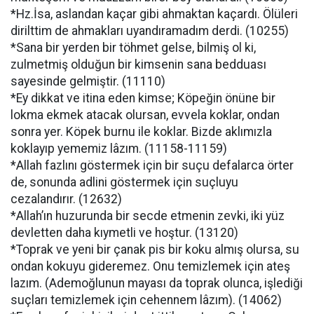
*Hz.İsa, aslandan kaçar gibi ahmaktan kaçardı. Ölüleri
dirilttim de ahmakları uyandıramadım derdi. (10255)
*Sana bir yerden bir töhmet gelse, bilmiş ol ki,
zulmetmiş olduğun bir kimsenin sana bedduası
sayesinde gelmiştir. (11110)
*Ey dikkat ve itina eden kimse; Köpeğin önüne bir
lokma ekmek atacak olursan, evvela koklar, ondan
sonra yer. Köpek burnu ile koklar. Bizde aklımızla
koklayıp yememiz lâzım. (11158-11159)
*Allah fazlını göstermek için bir suçu defalarca örter
de, sonunda adlini göstermek için suçluyu
cezalandırır. (12632)
*Allah’ın huzurunda bir secde etmenin zevki, iki yüz
devletten daha kıymetli ve hoştur. (13120)
*Toprak ve yeni bir çanak pis bir koku almış olursa, su
ondan kokuyu gideremez. Onu temizlemek için ateş
lazım. (Ademoğlunun mayası da toprak olunca, işlediği
suçları temizlemek için cehennem lâzım). (14062)