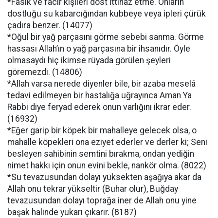
*Fasık ve facir kişileri dost ittihaz etme. Onların
dostluğu su kabarcığından kubbeye veya ipleri çürük
çadıra benzer. (14077)
*Oğul bir yağ parçasını görme sebebi sanma. Görme
hassası Allah’ın o yağ parçasına bir ihsanıdır. Öyle
olmasaydı hiç ikimse rüyada görülen şeyleri
göremezdi. (14806)
*Allah varsa nerede diyenler bile, bir azaba meselâ
tedavi edilmeyen bir hastalığa uğrayınca Aman Ya
Rabbi diye feryad ederek onun varlığını ikrar eder.
(16932)
*Eğer garip bir köpek bir mahalleye gelecek olsa, o
mahalle köpekleri ona eziyet ederler ve derler ki; Seni
besleyen sahibinin semtini bırakma, ondan yediğin
nimet hakkı için onun evini bekle, nankör olma. (8022)
*Su tevazusundan dolayı yüksekten aşağıya akar da
Allah onu tekrar yükseltir (Buhar olur), Buğday
tevazusundan dolayı toprağa iner de Allah onu yine
başak halinde yukarı çıkarır. (8187)