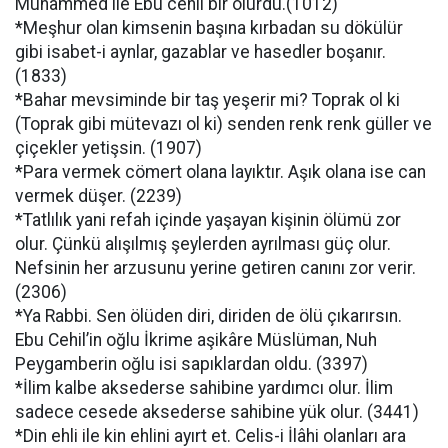
Muhammed ile Ebu cehil bir olurdu.(1012)
*Meşhur olan kimsenin başına kırbadan su dökülür
gibi isabet-i aynlar, gazablar ve hasedler boşanır.
(1833)
*Bahar mevsiminde bir taş yeşerir mi? Toprak ol ki
(Toprak gibi mütevazı ol ki) senden renk renk güller ve
çiçekler yetişsin. (1907)
*Para vermek cömert olana layıktır. Aşık olana ise can
vermek düşer. (2239)
*Tatlılık yani refah içinde yaşayan kişinin ölümü zor
olur. Çünkü alışılmış şeylerden ayrılması güç olur.
Nefsinin her arzusunu yerine getiren canını zor verir.
(2306)
*Ya Rabbi. Sen ölüden diri, diriden de ölü çıkarırsın.
Ebu Cehil’in oğlu İkrime aşikâre Müslüman, Nuh
Peygamberin oğlu isi sapıklardan oldu. (3397)
*İlim kalbe aksederse sahibine yardımcı olur. İlim
sadece cesede aksederse sahibine yük olur. (3441)
*Din ehli ile kin ehlini ayırt et. Celis-i İlâhi olanları ara