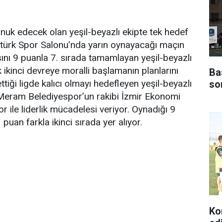
nuk edecek olan yeşil-beyazlı ekipte tek hedef
atürk Spor Salonu’nda yarın oynayacağı maçın
ını 9 puanla 7. sırada tamamlayan yeşil-beyazlı
ikinci devreye moralli başlamanın planlarını
Ba
tiği ligde kalıcı olmayı hedefleyen yeşil-beyazlı
so
r. Meram Belediyespor’un rakibi İzmir Ekonomi
 ile liderlik mücadelesi veriyor. Oynadığı 9
uan farkla ikinci sırada yer alıyor.
Ko