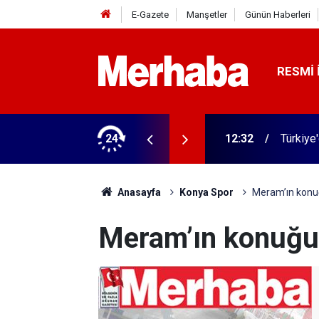
E-Gazete
Manşetler
Günün Haberleri
RESMI 
spit edildi
24
12:32
Türkiye'
Anasayfa
Konya Spor
Meram’ın konu
Meram’ın konuğu 