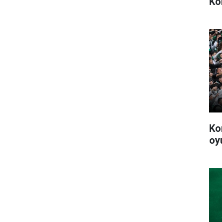
Ko
Ko
oy