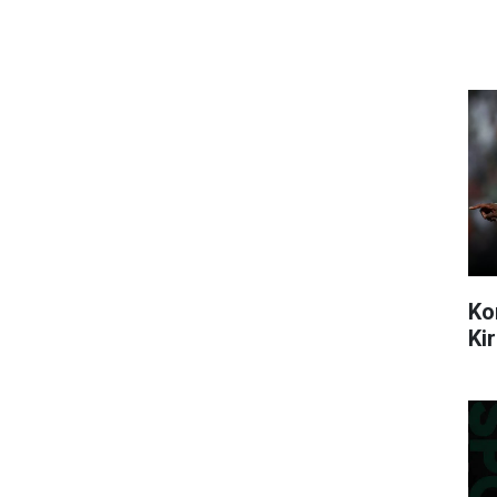
Ko
Ki