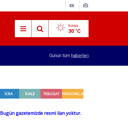
Konya
30 °C
12:13
Konya'da üzen fotoğraf: Akranları tatilde o ekm
Günün tüm
haberleri