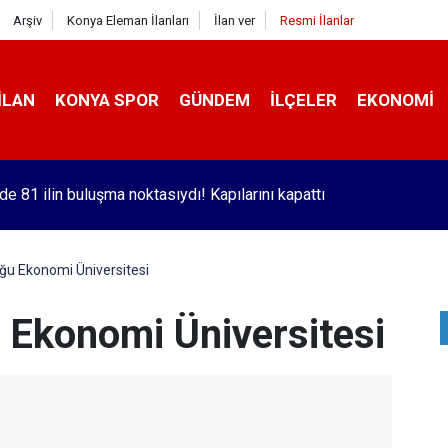
Arşiv
Konya Eleman İlanları
İlan ver
Resmi İlanlar
İLAN
KONYA SPOR
GÜNDEM
İLÇELER
EKONOMI
de 81 ilin buluşma noktasıydı! Kapılarını kapattı
ğu Ekonomi Üniversitesi
Ekonomi Üniversitesi