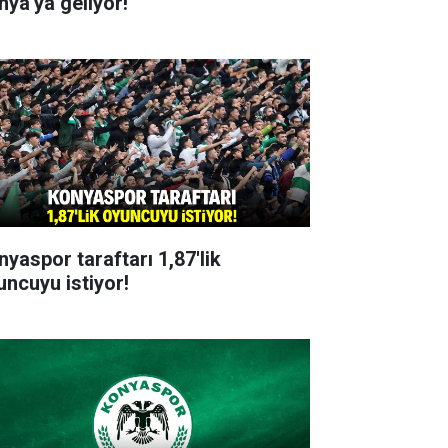
nya'ya geliyor!
nyaspor taraftarı 1,87'lik
uncuyu istiyor!