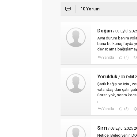
10 Yorum
Doğan
/ 03 Eylül 202
Aynı durum benim yola 
bana bu kuruş fayda yo
devlet ama bağışlamay
Yanıtla
(4)
Yorulduk
/ 03 Eylül 
Şartlı bağış ne için , zor
vatandaş dan çatır çatır
Soran yok, sonra kocam
,
Yanıtla
(5)
Sırrı
/ 03 Eylül 2025 2
Netice: Belediyenin DOP 