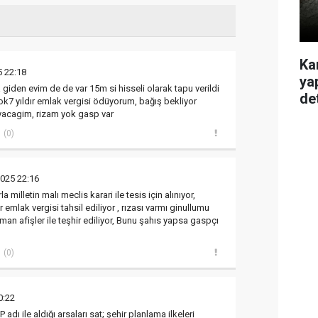
Ka
5 22:18
ya
giden evim de de var 15m si hisseli olarak tapu verildi
de
k7 yıldır emlak vergisi ödüyorum, bağış bekliyor
acagim, rizam yok gasp var
(0)
2025 22:16
la milletin malı meclis karari ile tesis için alınıyor,
 emlak vergisi tahsil ediliyor , rızası varmı ginullumu
an afişler ile teşhir ediliyor, Bunu şahıs yapsa gaspçı
(0)
0:22
adı ile aldığı arsaları sat; şehir planlama ilkeleri