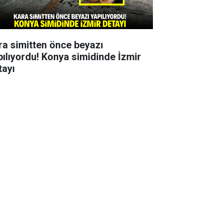
ra simitten önce beyazı
pılıyordu! Konya simidinde İzmir
tayı