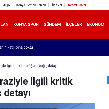
Arşiv
Konya Eleman İlanları
İlan ver
Resmi İlanlar
İLAN
KONYA SPOR
GÜNDEM
İLÇELER
EKONOMI
an 4 katlı bina çöktü
e ilgili kritik karar! Şartlı bağış detayı
ziyle ilgili kritik
ş detayı