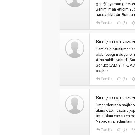
gereği ayırman gereken
Benim iman ettiğim Yüc
hassaslıktadır. Bundan
Yanıtla
(5)
Sırrı
/ 03 Eylül 2025 2
Şam'daki Müslümanlar c
olabileceğini düşünem
Arsa sahibi yahudi, Şa
Sonuç; CAMİYİ YIK, AD
başkan
Yanıtla
(6)
Sırrı
/ 03 Eylül 2025 2
"imar planında sağlık t
alana özel hastane yap
İmar planı yaparken be
Nabacanız, adamların 
Yanıtla
(6)