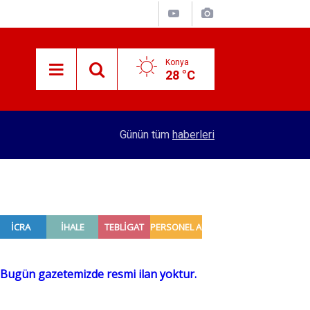
Konya
28 °C
10:14
Dünya yıldızı Mohamed Salah Konya'ya geliyor!
Günün tüm
haberleri