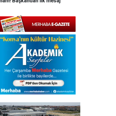
mam! Başkandan ilk mesaj