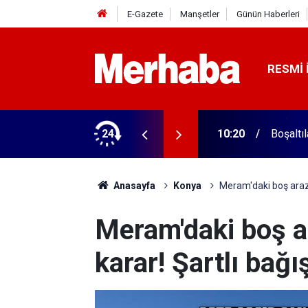
E-Gazete
Manşetler
Günün Haberleri
RESMI 
çekleştirildi
24
10:20
Boşaltıl
Anasayfa
Konya
Meram'daki boş araziyl
Meram'daki boş ara
karar! Şartlı bağı