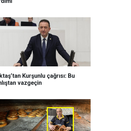
rdımı
ktaş’tan Kurşunlu çağrısı: Bu
nlıştan vazgeçin