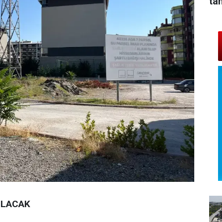
ta
ILACAK