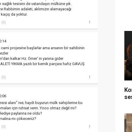
 sağlık tesisini de vatandaşın mülküne yık.
e Rabbimin adaleti, aklımızın alamayacağı
 kaçış da yoktur.
(0)
0:14
ami projesine başlarlar ama arsanın bir sahibinin
ezler
m'dan kalkar Hz. Ömer' in yanına gider
ALETİ YIKMA yazılı bir kemik parçası hafız GAVUŞ
(0)
Ko
se
0:06
esisi alanı" ise; haydi buyurun mülk sahiplerine bu
maları için ruhsat verin. Yooo olmaz değil mi?
lediye paylarına ne oldu?
malına mı çökeceniz?
(0)