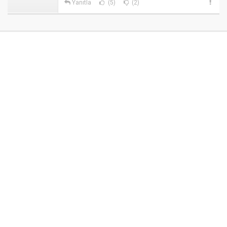
Yanıtla
(5)
(2)