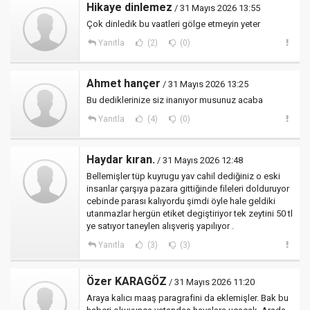
Hikaye dinlemez
/ 31 Mayıs 2026 13:55
Çok dinledik bu vaatleri gölge etmeyin yeter
Yanıtla
(2)
(0)
Ahmet hançer
/ 31 Mayıs 2026 13:25
Bu dediklerinize siz inanıyor musunuz acaba
Yanıtla
(4)
(0)
Haydar kıran.
/ 31 Mayıs 2026 12:48
Bellemişler tüp kuyrugu yav cahil dediğiniz o eski
insanlar çarşıya pazara gittiğinde fileleri dolduruyor
cebinde parası kalıyordu şimdi öyle hale geldiki
utanmazlar hergün etiket degiştiriyor tek zeytini 50 tl
ye satıyor taneylen alışveriş yapılıyor .
Yanıtla
(3)
(3)
Özer KARAGÖZ
/ 31 Mayıs 2026 11:20
Araya kalıcı maaş paragrafini da eklemişler. Bak bu