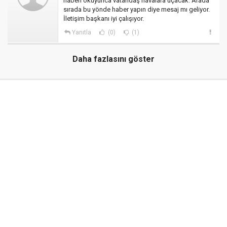
haberi okuyunca vatandaş havalara uçacak. Arada
sırada bu yönde haber yapın diye mesaj mı geliyor.
İletişim başkanı iyi çalışıyor.
Yanıtla
(0)
(1)
Daha fazlasını göster