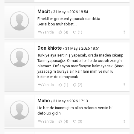
Macit
/ 31 Mayıs 2026 18:54
Emekliler gerekeni yapacak sandıkta.
Gerisi boş muhabbet....
Yanıtla
(4)
(1)
Don khiote
/ 31 Mayıs 2026 18:51
Türkiye aya sert iniş yapacak, orada maden çıkarıp
Tarım yapacağız. O madenler ile de çoooh zengin
olacaaz. Enflasyon menflasyon kalmayacak. Şimdi
yazacağım buraya sin kalf lam mim ve nun lu
kelimeler de olmayacak
Yanıtla
(1)
(2)
Maho
/ 31 Mayıs 2026 17:13
He bende inanmıştım allah belanızı versin bi
defolup gidin
Yanıtla
(4)
(3)