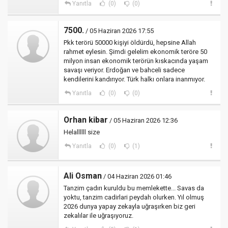
Yanıtla
(0)
(0)
7500.
/ 05 Haziran 2026 17:55
Pkk terörü 50000 kişiyi öldürdü, hepsine Allah
rahmet eylesin. Şimdi gelelim ekonomik teröre 50
milyon insan ekonomik terörün kıskacında yaşam
savaşı veriyor. Erdoğan ve bahceli sadece
kendilerini kandırıyor. Türk halkı onlara inanmıyor.
Yanıtla
(0)
(0)
Orhan kibar
/ 05 Haziran 2026 12:36
Helallllll size
Yanıtla
(0)
(1)
Ali Osman
/ 04 Haziran 2026 01:46
Tanzim çadırı kuruldu bu memlekette... Savas da
yoktu, tanzim cadirlari peydah olurken. Yıl olmuş
2026 dunya yapay zekayla uğraşırken biz geri
zekalılar ile uğraşıyoruz.