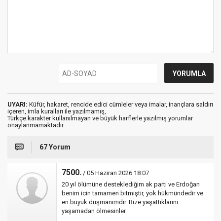
UYARI:
Küfür, hakaret, rencide edici cümleler veya imalar, inançlara saldırı
içeren, imla kuralları ile yazılmamış,
Türkçe karakter kullanılmayan ve büyük harflerle yazılmış yorumlar
onaylanmamaktadır.
67 Yorum
7500.
/ 05 Haziran 2026 18:07
20 yıl ölümüne desteklediğim ak parti ve Erdoğan
benim icin tamamen bitmiştir, yok hükmündedir ve
en büyük düşmanımdır. Bize yaşattıklarını
yaşamadan ölmesinler.