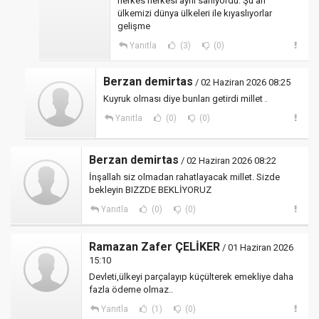
herkes herkesi aynı sanıyordu. Şu an
ülkemizi dünya ülkeleri ile kıyaslıyorlar
gelişme
Yanıtla
(3)
(0)
Berzan demirtas
/ 02 Haziran 2026 08:25
Kuyruk olması diye bunları getirdi millet .
Yanıtla
(0)
(0)
Berzan demirtas
/ 02 Haziran 2026 08:22
İnşallah siz olmadan rahatlayacak millet. Sizde
bekleyin BIZZDE BEKLİYORUZ
Yanıtla
(0)
(0)
Ramazan Zafer ÇELİKER
/ 01 Haziran 2026
15:10
Devleti,ülkeyi parçalayıp küçülterek emekliye daha
fazla ödeme olmaz..
Yanıtla
(1)
(0)