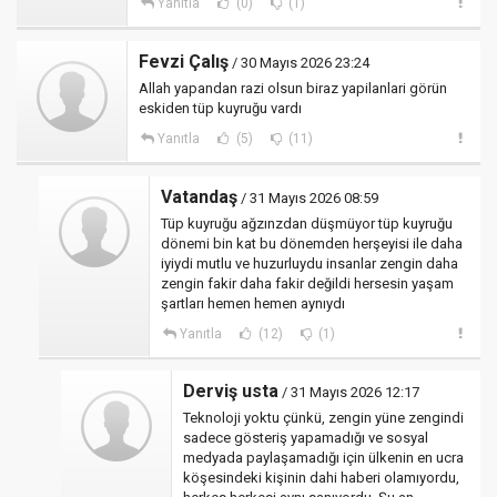
Yanıtla
(0)
(1)
Fevzi Çalış
/ 30 Mayıs 2026 23:24
Allah yapandan razi olsun biraz yapilanlari görün
eskiden tüp kuyruğu vardı
Yanıtla
(5)
(11)
Vatandaş
/ 31 Mayıs 2026 08:59
Tüp kuyruğu ağzınzdan düşmüyor tüp kuyruğu
dönemi bin kat bu dönemden herşeyisi ile daha
iyiydi mutlu ve huzurluydu insanlar zengin daha
zengin fakir daha fakir değildi hersesin yaşam
şartları hemen hemen aynıydı
Yanıtla
(12)
(1)
Derviş usta
/ 31 Mayıs 2026 12:17
Teknoloji yoktu çünkü, zengin yüne zengindi
sadece gösteriş yapamadığı ve sosyal
medyada paylaşamadığı için ülkenin en ucra
köşesindeki kişinin dahi haberi olamıyordu,