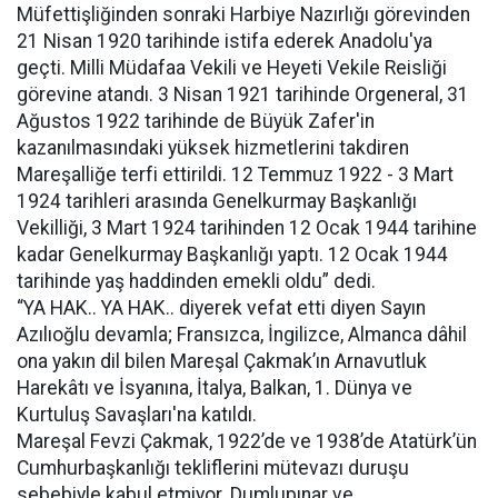
Müfettişliğinden sonraki Harbiye Nazırlığı görevinden
21 Nisan 1920 tarihinde istifa ederek Anadolu'ya
geçti. Milli Müdafaa Vekili ve Heyeti Vekile Reisliği
görevine atandı. 3 Nisan 1921 tarihinde Orgeneral, 31
Ağustos 1922 tarihinde de Büyük Zafer'in
kazanılmasındaki yüksek hizmetlerini takdiren
Mareşalliğe terfi ettirildi. 12 Temmuz 1922 - 3 Mart
1924 tarihleri arasında Genelkurmay Başkanlığı
Vekilliği, 3 Mart 1924 tarihinden 12 Ocak 1944 tarihine
kadar Genelkurmay Başkanlığı yaptı. 12 Ocak 1944
tarihinde yaş haddinden emekli oldu” dedi.
“YA HAK.. YA HAK.. diyerek vefat etti diyen Sayın
Azılıoğlu devamla; Fransızca, İngilizce, Almanca dâhil
ona yakın dil bilen Mareşal Çakmak’ın Arnavutluk
Harekâtı ve İsyanına, İtalya, Balkan, 1. Dünya ve
Kurtuluş Savaşları'na katıldı.
Mareşal Fevzi Çakmak, 1922’de ve 1938’de Atatürk’ün
Cumhurbaşkanlığı tekliflerini mütevazı duruşu
sebebiyle kabul etmiyor. Dumlupınar ve