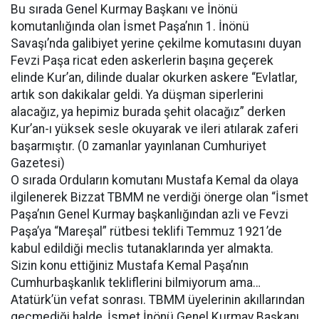
Bu sırada Genel Kurmay Başkanı ve İnönü
komutanlığında olan İsmet Paşa’nın 1. İnönü
Savaşı’nda galibiyet yerine çekilme komutasını duyan
Fevzi Paşa ricat eden askerlerin başına geçerek
elinde Kur’an, dilinde dualar okurken askere “Evlatlar,
artık son dakikalar geldi. Ya düşman siperlerini
alacağız, ya hepimiz burada şehit olacağız” derken
Kur’an-ı yüksek sesle okuyarak ve ileri atılarak zaferi
başarmıştır. (0 zamanlar yayınlanan Cumhuriyet
Gazetesi)
O sırada Orduların komutanı Mustafa Kemal da olaya
ilgilenerek Bizzat TBMM ne verdiği önerge olan “İsmet
Paşa’nın Genel Kurmay başkanlığından azli ve Fevzi
Paşa’ya “Mareşal” rütbesi teklifi Temmuz 1921’de
kabul edildiği meclis tutanaklarında yer almakta.
Sizin konu ettiğiniz Mustafa Kemal Paşa’nın
Cumhurbaşkanlık tekliflerini bilmiyorum ama…
Atatürk’ün vefat sonrası. TBMM üyelerinin akıllarından
geçmediği halde, İsmet İnönü Genel Kurmay Başkanı