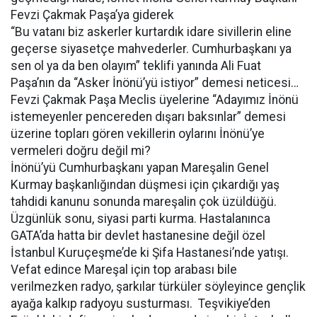
Fevzi Çakmak Paşa’ya giderek
“Bu vatanı biz askerler kurtardık idare sivillerin eline
geçerse siyasetçe mahvederler. Cumhurbaşkanı ya
sen ol ya da ben olayım” teklifi yanında Ali Fuat
Paşa’nın da “Asker İnönü’yü istiyor” demesi neticesi…
Fevzi Çakmak Paşa Meclis üyelerine “Adayımız İnönü
istemeyenler pencereden dışarı baksınlar” demesi
üzerine topları gören vekillerin oylarını İnönü’ye
vermeleri doğru değil mi?
İnönü’yü Cumhurbaşkanı yapan Mareşalin Genel
Kurmay başkanlığından düşmesi için çıkardığı yaş
tahdidi kanunu sonunda mareşalin çok üzüldüğü.
Üzgünlük sonu, siyasi parti kurma. Hastalanınca
GATA’da hatta bir devlet hastanesine değil özel
İstanbul Kuruçeşme’de ki Şifa Hastanesi’nde yatışı.
Vefat edince Mareşal için top arabası bile
verilmezken radyo, şarkılar türküler söyleyince gençlik
ayağa kalkıp radyoyu susturması. Teşvikiye’den