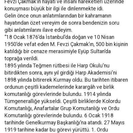
Fevzi Çakmak’ın hayatı ve insani hareketleri üzerinde
konuşması büyük bir ilgi ile dinlenmekte idi.
Gelin önce onun anlatımlarından bir kahramanın
hayatından özet vereyim de sonra bendenizin soru
gibi anlatımlarını ilave edeyim.
“18 Ocak 1876’da İstanbul’da doğan ve 10 Nisan
1950’de vefat eden M. Fevzi Çakmak’ın, 500 bin kişinin
katıldığı bir cenaze merasimiyle Eyüp Sultan’da
toprağa verildi.
1895 yılında Teğmen rütbesi ile Harp Okulu'nu
bitirdikten sonra, aynı yıl girdiği Harp Akademisi'ni
1898 yılında bitirerek Kurmay oldu. Bu tarihten itibaren
ordunun çeşitli kademelerinde karargâh ve birlik
komutanlığı görevlerinde bulundu. 1914 yılında
Tümgeneralliğe yükseldi. Çeşitli birliklerde Kolordu
Komutanlığı, Anafartalar Grup Komutanlığı ve Ordu
Komutanlığı görevlerinde bulundu. 6 Ocak 1918
tarihinde Genelkurmay Başkanlığı’na atandı. 27 Mayıs
1919 tarihine kadar bu görevi yürüttü. 1. Ordu