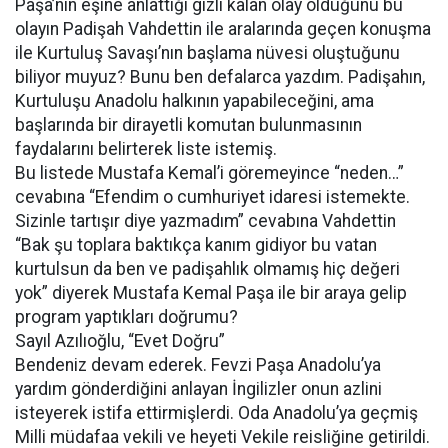
Paşa’nın eşine anlattığı gizli kalan olay olduğunu bu
olayın Padişah Vahdettin ile aralarında geçen konuşma
ile Kurtuluş Savaşı’nın başlama nüvesi oluştuğunu
biliyor muyuz? Bunu ben defalarca yazdım. Padişahın,
Kurtuluşu Anadolu halkının yapabileceğini, ama
başlarında bir dirayetli komutan bulunmasının
faydalarını belirterek liste istemiş.
Bu listede Mustafa Kemal’i göremeyince “neden…”
cevabına “Efendim o cumhuriyet idaresi istemekte.
Sizinle tartışır diye yazmadım” cevabına Vahdettin
“Bak şu toplara baktıkça kanım gidiyor bu vatan
kurtulsun da ben ve padişahlık olmamış hiç değeri
yok” diyerek Mustafa Kemal Paşa ile bir araya gelip
program yaptıkları doğrumu?
Sayıl Azılıoğlu, “Evet Doğru”
Bendeniz devam ederek. Fevzi Paşa Anadolu’ya
yardım gönderdiğini anlayan İngilizler onun azlini
isteyerek istifa ettirmişlerdi. Oda Anadolu’ya geçmiş
Milli müdafaa vekili ve heyeti Vekile reisliğine getirildi.