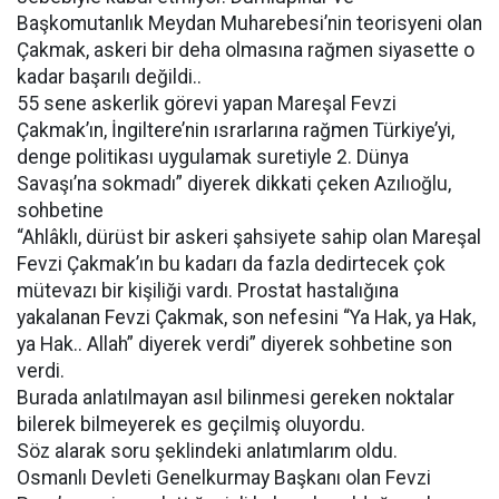
Başkomutanlık Meydan Muharebesi’nin teorisyeni olan
Çakmak, askeri bir deha olmasına rağmen siyasette o
kadar başarılı değildi..
55 sene askerlik görevi yapan Mareşal Fevzi
Çakmak’ın, İngiltere’nin ısrarlarına rağmen Türkiye’yi,
denge politikası uygulamak suretiyle 2. Dünya
Savaşı’na sokmadı” diyerek dikkati çeken Azılıoğlu,
sohbetine
“Ahlâklı, dürüst bir askeri şahsiyete sahip olan Mareşal
Fevzi Çakmak’ın bu kadarı da fazla dedirtecek çok
mütevazı bir kişiliği vardı. Prostat hastalığına
yakalanan Fevzi Çakmak, son nefesini “Ya Hak, ya Hak,
ya Hak.. Allah” diyerek verdi” diyerek sohbetine son
verdi.
Burada anlatılmayan asıl bilinmesi gereken noktalar
bilerek bilmeyerek es geçilmiş oluyordu.
Söz alarak soru şeklindeki anlatımlarım oldu.
Osmanlı Devleti Genelkurmay Başkanı olan Fevzi