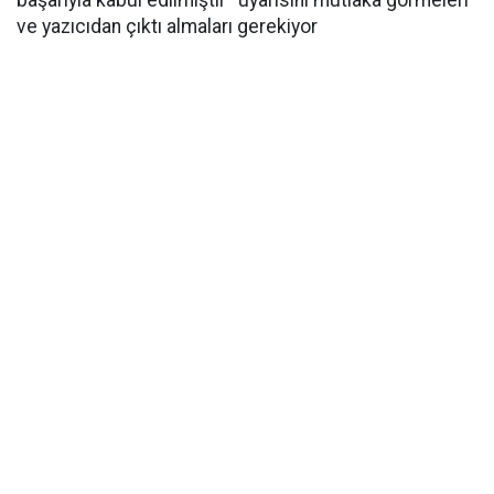
başarıyla kabul edilmiştir'' uyarısını mutlaka görmeleri
ve yazıcıdan çıktı almaları gerekiyor