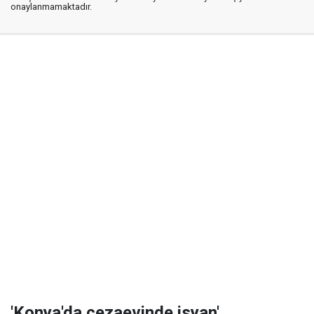
onaylanmamaktadır.
'Konya'da cezaevinde isyan'