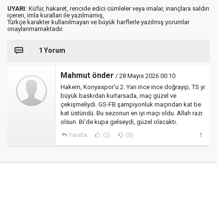
UYARI:
Küfür, hakaret, rencide edici cümleler veya imalar, inançlara saldırı
içeren, imla kuralları ile yazılmamış,
Türkçe karakter kullanılmayan ve büyük harflerle yazılmış yorumlar
onaylanmamaktadır.
1 Yorum
Mahmut önder
/ 28 Mayıs 2026 00:10
Hakem, Konyaspor'u 2. Yarı ince ince doğrayıp, TS yi
büyük baskıdan kurtarsada, maç güzel ve
çekişmeliydi. GS-FB şampiyonluk maçından kat be
kat üstündü. Bu sezonun en iyi maçı oldu. Allah razı
olsun. Bi'de kupa gelseydi, güzel olacaktı.
Yanıtla
(2)
(0)