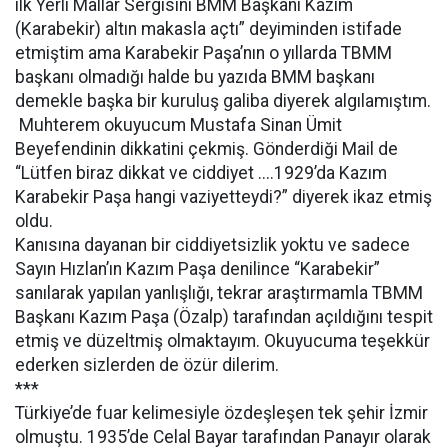
ilk Yerli Mallar Sergisini BMM Başkanı Kazım
(Karabekir) altın makasla açtı” deyiminden istifade
etmiştim ama Karabekir Paşa’nın o yıllarda TBMM
başkanı olmadığı halde bu yazıda BMM başkanı
demekle başka bir kuruluş galiba diyerek algılamıştım.
Muhterem okuyucum Mustafa Sinan Ümit
Beyefendinin dikkatini çekmiş. Gönderdiği Mail de
“Lütfen biraz dikkat ve ciddiyet ....1929’da Kazım
Karabekir Paşa hangi vaziyetteydi?” diyerek ikaz etmiş
oldu.
Kanısına dayanan bir ciddiyetsizlik yoktu ve sadece
Sayın Hızlan’ın Kazım Paşa denilince “Karabekir”
sanılarak yapılan yanlışlığı, tekrar araştırmamla TBMM
Başkanı Kazım Paşa (Özalp) tarafından açıldığını tespit
etmiş ve düzeltmiş olmaktayım. Okuyucuma teşekkür
ederken sizlerden de özür dilerim.
***
Türkiye’de fuar kelimesiyle özdeşleşen tek şehir İzmir
olmuştu. 1935’de Celal Bayar tarafından Panayır olarak