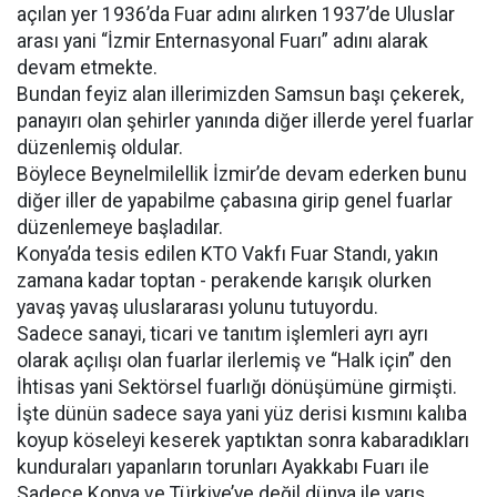
açılan yer 1936’da Fuar adını alırken 1937’de Uluslar
arası yani “İzmir Enternasyonal Fuarı” adını alarak
devam etmekte.
Bundan feyiz alan illerimizden Samsun başı çekerek,
panayırı olan şehirler yanında diğer illerde yerel fuarlar
düzenlemiş oldular.
Böylece Beynelmilellik İzmir’de devam ederken bunu
diğer iller de yapabilme çabasına girip genel fuarlar
düzenlemeye başladılar.
Konya’da tesis edilen KTO Vakfı Fuar Standı, yakın
zamana kadar toptan - perakende karışık olurken
yavaş yavaş uluslararası yolunu tutuyordu.
Sadece sanayi, ticari ve tanıtım işlemleri ayrı ayrı
olarak açılışı olan fuarlar ilerlemiş ve “Halk için” den
İhtisas yani Sektörsel fuarlığı dönüşümüne girmişti.
İşte dünün sadece saya yani yüz derisi kısmını kalıba
koyup köseleyi keserek yaptıktan sonra kabaradıkları
kunduraları yapanların torunları Ayakkabı Fuarı ile
Sadece Konya ve Türkiye’ye değil dünya ile yarış