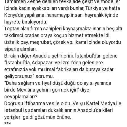
Tamamen Zenne denilen fevkalade çeşit ve modeller
içinde kadın ayakkabıları vardı bunlar, Türkiye ve hatta
Konya’da yapılışına inanamayıp insanı hayranlık içinde
hayrete bırakıyordu.
Toptan alan firma sahipleri kaynaşmakta inanın beş altı
takdimci oradan oraya koşup hizmet etmekte idi.
üstelik çay, meşrubat, çörek vb. ikamı içinde oluyordu
sipariş alımları.
Bırakın diğer Anadolu şehirlerini. İstanbul’dan gelene
“İstanbul’da, Adapazarı ve İzmir’den gelenlere
etrafınızda yok mu imal fabrikaları da buraya kadar
geliyorsunuz” sorumu.
“Daha sağlam ve fiyat düşüklüğü dolayısı yanında
birde Mevlâna şehrini görmek için” diye
cevaplamaları?
Doğrusu iftiharıma vesile oldu. Ve şu Kartel Medya ile
İstanbul iş adamları dukalıklarının Anadolu’da kileri
yerişleri geldi gözümün önüne.
***