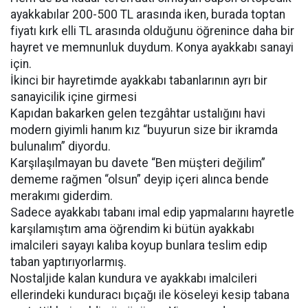
ayakkabılar 200-500 TL arasında iken, burada toptan
fiyatı kırk elli TL arasında olduğunu öğrenince daha bir
hayret ve memnunluk duydum. Konya ayakkabı sanayi
için.
İkinci bir hayretimde ayakkabı tabanlarının ayrı bir
sanayicilik içine girmesi
Kapıdan bakarken gelen tezgâhtar ustalığını havi
modern giyimli hanım kız “buyurun size bir ikramda
bulunalım” diyordu.
Karşılaşılmayan bu davete “Ben müşteri değilim”
dememe rağmen “olsun” deyip içeri alınca bende
merakımı giderdim.
Sadece ayakkabı tabanı imal edip yapmalarını hayretle
karşılamıştım ama öğrendim ki bütün ayakkabı
imalcileri sayayı kalıba koyup bunlara teslim edip
taban yaptırıyorlarmış.
Nostaljide kalan kundura ve ayakkabı imalcileri
ellerindeki kunduracı bıçağı ile köseleyi kesip tabana