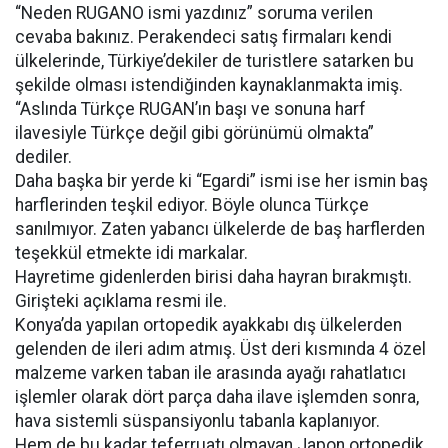
“Neden RUGANO ismi yazdınız” soruma verilen
cevaba bakınız. Perakendeci satış firmaları kendi
ülkelerinde, Türkiye’dekiler de turistlere satarken bu
şekilde olması istendiğinden kaynaklanmakta imiş.
“Aslında Türkçe RUGAN’ın başı ve sonuna harf
ilavesiyle Türkçe değil gibi görünümü olmakta”
dediler.
Daha başka bir yerde ki “Egardi” ismi ise her ismin baş
harflerinden teşkil ediyor. Böyle olunca Türkçe
sanılmıyor. Zaten yabancı ülkelerde de baş harflerden
teşekkül etmekte idi markalar.
Hayretime gidenlerden birisi daha hayran bırakmıştı.
Girişteki açıklama resmi ile.
Konya’da yapılan ortopedik ayakkabı dış ülkelerden
gelenden de ileri adım atmış. Üst deri kısmında 4 özel
malzeme varken taban ile arasında ayağı rahatlatıcı
işlemler olarak dört parça daha ilave işlemden sonra,
hava sistemli süspansiyonlu tabanla kaplanıyor.
Hem de bu kadar teferruatı olmayan Japon ortopedik