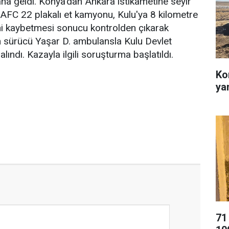
na geldi. Konya'dan Ankara istikametine seyir
 AFC 22 plakalı et kamyonu, Kulu'ya 8 kilometre
ni kaybetmesi sonucu kontrolden çıkarak
n sürücü Yaşar D. ambulansla Kulu Devlet
alındı. Kazayla ilgili soruşturma başlatıldı.
Ko
ya
71