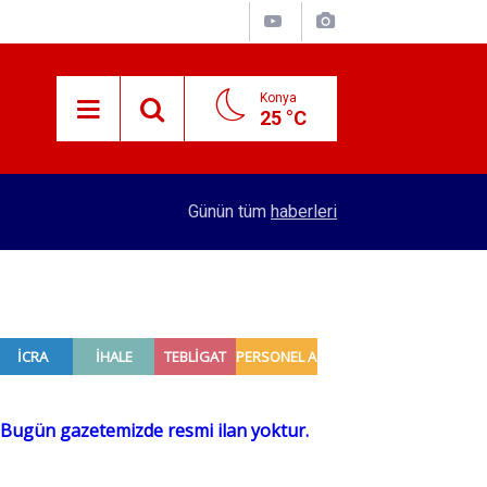
Konya
25 °C
15:38
Konyalı patron 70 bin TL maaşla personel arıyor!
Günün tüm
haberleri