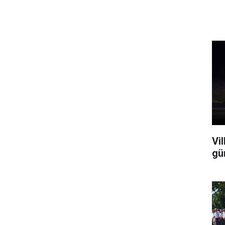
Vi
gü