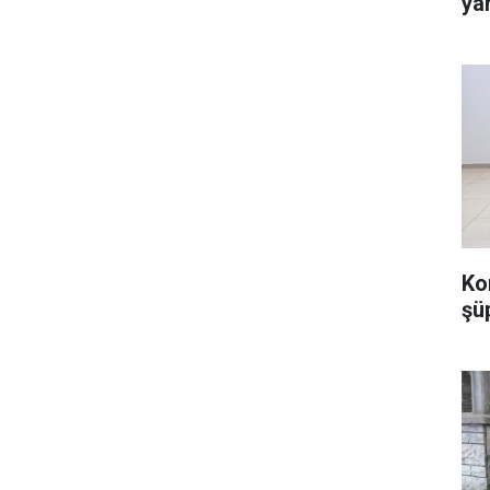
ya
Ko
şü