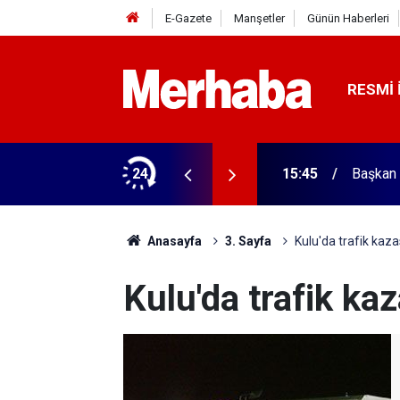
E-Gazete
Manşetler
Günün Haberleri
RESMI 
ğitim Kampüsü'ne ziyaret
24
15:45
Başkan 
Anasayfa
3. Sayfa
Kulu'da trafik kazas
Kulu'da trafik kaz