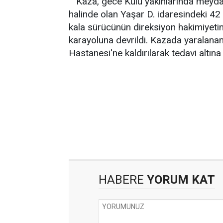
Kaza, gece Kulu yakınlarında meyda
halinde olan Yaşar D. idaresindeki 42
kala sürücünün direksiyon hakimiyeti
karayoluna devrildi. Kazada yaralana
Hastanesi'ne kaldırılarak tedavi altına 
HABERE
YORUM KAT