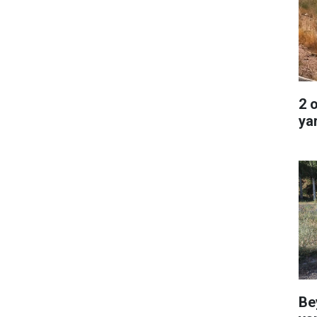
2 
ya
Be