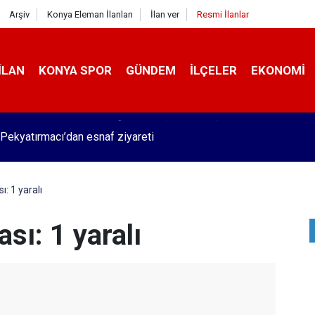
Arşiv
Konya Eleman İlanları
İlan ver
Resmi İlanlar
İLAN
KONYA SPOR
GÜNDEM
İLÇELER
EKONOMI
Pekyatırmacı’dan esnaf ziyareti
ı: 1 yaralı
ası: 1 yaralı