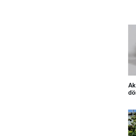
Ak
dö