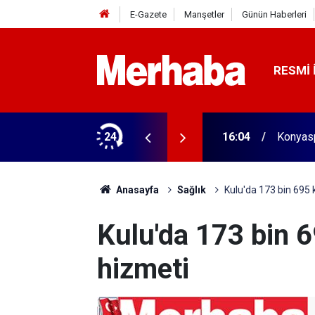
E-Gazete
Manşetler
Günün Haberleri
RESMI 
aldı! 313 beygir motoru var
24
16:04
Konyasp
Anasayfa
Sağlık
Kulu'da 173 bin 695 k
Kulu'da 173 bin 6
hizmeti