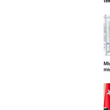
te
Mi
mi