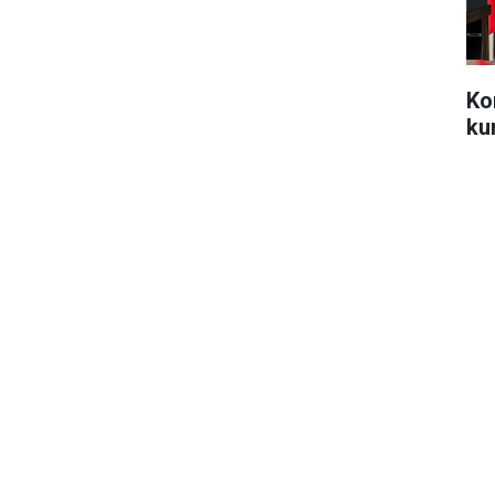
Ko
ku