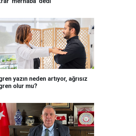
krar 'merhaba' dedi
gren yazın neden artıyor, ağrısız
gren olur mu?