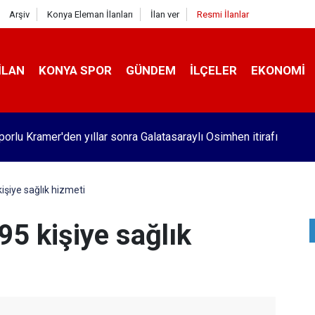
Arşiv
Konya Eleman İlanları
İlan ver
Resmi İlanlar
İLAN
KONYA SPOR
GÜNDEM
İLÇELER
EKONOMI
orlu Kramer'den yıllar sonra Galatasaraylı Osimhen itirafı
işiye sağlık hizmeti
95 kişiye sağlık