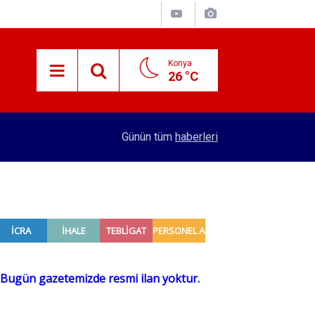
Konya
26 °C
15:29
Merkez Bankası rezervleri açıklandı
Günün tüm
haberleri