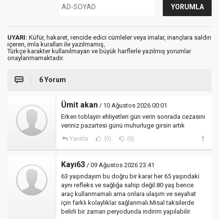
UYARI:
Küfür, hakaret, rencide edici cümleler veya imalar, inançlara saldırı
içeren, imla kuralları ile yazılmamış,
Türkçe karakter kullanılmayan ve büyük harflerle yazılmış yorumlar
onaylanmamaktadır.
6 Yorum
Ümit akan
/ 10 Ağustos 2026 00:01
Erken toblayin ehliyetleri gün verin sonrada cezasını
veriniz pazartesi günü muhurluge girsin artık
Yanıtla
(0)
(0)
Kayı63
/ 09 Ağustos 2026 23:41
63 yaşındayım bu doğru bir karar her 65 yaşındaki
aynı refleks ve sağlığa sahip değil.80 yaş bence
araç kullanmamalı ama onlara ulaşım ve seyahat
için farklı kolaylıklar sağlanmalı.Misal taksilerde
belirli bir zaman peryodunda indirim yapılabilir.