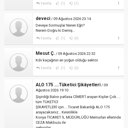
Yanıtla
(1)
(1)
deveci
/ 09 Ağustos 2026 23:14
Deveye Sormuşlar Neren Eğri?
Nerem Doğru ki Demiş...
Yanıtla
(1)
(0)
Mesut Ç.
/ 09 Ağustos 2026 22:32
Kdv kaçağının en yoğun olduğu sektör.
Yanıtla
(1)
(0)
ALO 175 ....Tüketici Şikâyetleri
/ 09
Ağustos 2026 19:10
Şişirdiği Balon patlasa CİMER'İ arayan Kişiler Çok.....
tüm TÜKETİCİ
ŞİKAYETLERİ için.....Ticaret Bakanlığı ALO 175
arayacaksınız... Kesinlikle
Konya TİCARET İL MÜDÜRLÜĞÜ Memurları ellerinde
CEZA Makbuzu ile
geliyorlar..